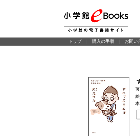
トップ
｜
購入の手順
｜
お問い
著
絵
本