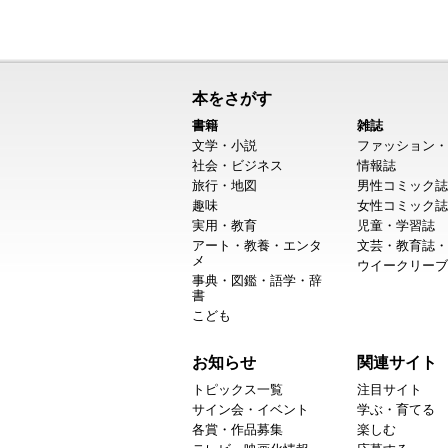
本をさがす
書籍
雑誌
文学・小説
ファッション・
社会・ビジネス
情報誌
旅行・地図
男性コミック誌
趣味
女性コミック誌
実用・教育
児童・学習誌
アート・教養・エンタ
文芸・教育誌・
メ
ウイークリーブ
事典・図鑑・語学・辞
書
こども
お知らせ
関連サイト
トピックス一覧
注目サイト
サイン会・イベント
学ぶ・育てる
各賞・作品募集
楽しむ