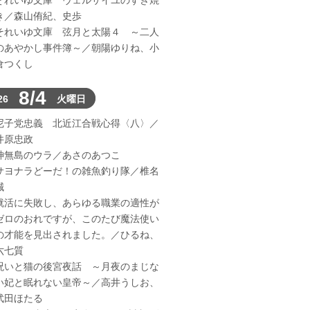
それいゆ文庫 ヴェルサイユのすき焼
き／森山侑紀、史歩
それいゆ文庫 弦月と太陽４ ～二人
のあやかし事件簿～／朝陽ゆりね、小
倉つくし
8/4
26
火曜日
尼子党忠義 北近江合戦心得〈八〉／
井原忠政
神無島のウラ／あさのあつこ
サヨナラどーだ！の雑魚釣り隊／椎名
誠
就活に失敗し、あらゆる職業の適性が
ゼロのおれですが、このたび魔法使い
の才能を見出されました。／ひるね、
六七質
呪いと猫の後宮夜話 ～月夜のまじな
い妃と眠れない皇帝～／高井うしお、
武田ほたる