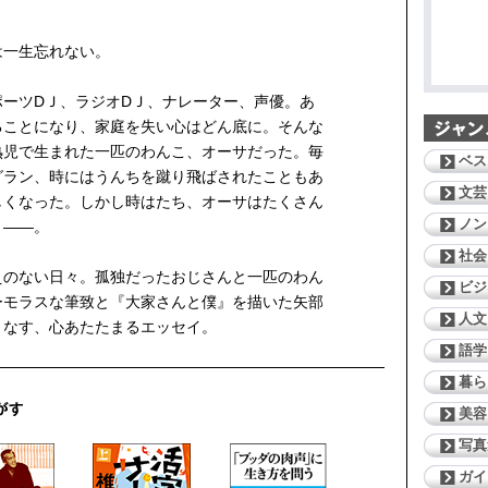
は一生忘れない。
スポーツDＪ、ラジオDＪ、ナレーター、声優。あ
ることになり、家庭を失い心はどん底に。そんな
熟児で生まれた一匹のわんこ、オーサだった。毎
ベス
グラン、時にはうんちを蹴り飛ばされたこともあ
文芸
しくなった。しかし時はたち、オーサはたくさん
ノン
り——。
社会
えのない日々。孤独だったおじさんと一匹のわん
ビジ
ーモラスな筆致と『大家さんと僕』を描いた矢部
人文
りなす、心あたたまるエッセイ。
語学
暮ら
美容
写真
ガイ