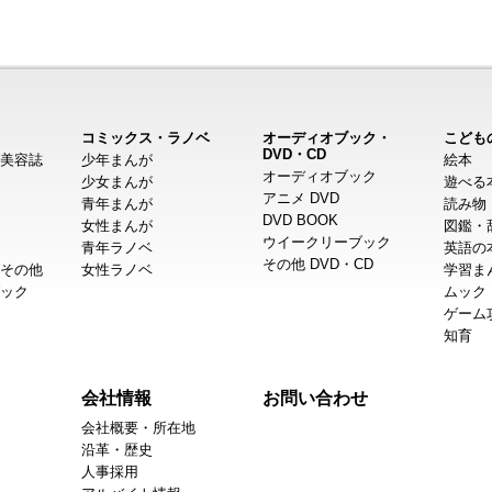
コミックス・ラノベ
オーディオブック・
こども
DVD・CD
美容誌
少年まんが
絵本
オーディオブック
少女まんが
遊べる
アニメ DVD
青年まんが
読み物
DVD BOOK
女性まんが
図鑑・
ウイークリーブック
青年ラノベ
英語の
その他 DVD・CD
その他
女性ラノベ
学習ま
ック
ムック
ゲーム
知育
会社情報
お問い合わせ
会社概要・所在地
沿革・歴史
人事採用