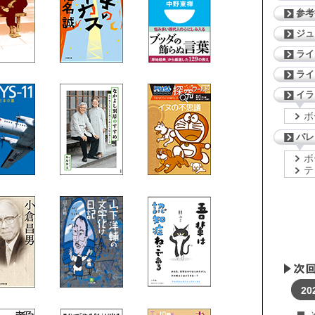
参考
ジ
ライ
ライ
イラ
ボ
パレ
ボ
テ
20