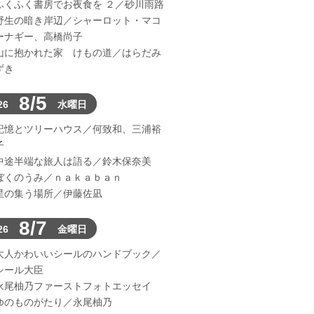
ふくふく書房でお夜食を ２／砂川雨路
野生の暗き岸辺／シャーロット・マコ
ーナギー、高橋尚子
山に抱かれた家 けもの道／はらだみ
ずき
8/5
26
水曜日
記憶とツリーハウス／何致和、三浦裕
子
中途半端な旅人は語る／鈴木保奈美
ぼくのうみ／ｎａｋａｂａｎ
星の集う場所／伊藤佐凪
8/7
26
金曜日
大人かわいいシールのハンドブック／
シール大臣
永尾柚乃ファーストフォトエッセイ
ゆのものがたり／永尾柚乃