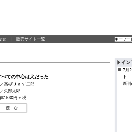
合せ
｜
販売サイト一覧
7月
すべての中心は犬だった
ト！
新刊
／高杉’Ｊａｙ’二郎
／矢部太郎
体1530円 + 税