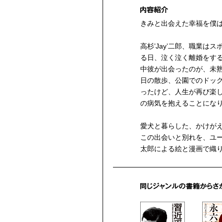
きみと出会えた幸福を僕
高杉’Jay’二郎、職業は
る日、泣く泣く離婚をす
中彼が出会ったのが、未
日の散歩、公園でのドッ
ったけど、人生が再び楽
の病気を抱えることにな
愛犬と暮らした、かけが
この出会いと別れを、ユ
太郎による絵と漫画で織