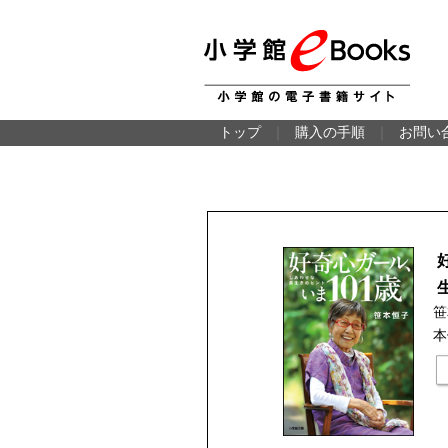
トップ
｜
購入の手順
｜
お問い
笹
本