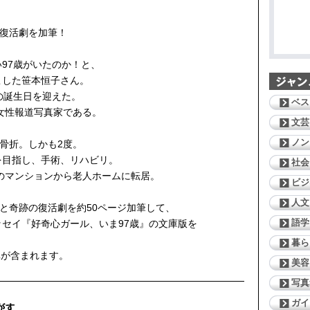
の復活劇を加筆！
97歳がいたのか！と、
こした笹本恒子さん。
歳の誕生日を迎えた。
ベス
の女性報道写真家である。
文芸
ノン
、骨折。しかも2度。
を目指し、手術、リハビリ。
社会
しのマンションから老人ホームに転居。
ビジ
人文
しと奇跡の復活劇を約50ページ加筆して、
語学
セイ『好奇心ガール、いま97歳』の文庫版を
暮ら
真が含まれます。
美容
写真
ガイ