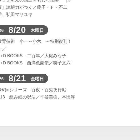
ドラえもんの国語おもしろ攻略 ［新
版］読解力がつく／藤子・Ｆ・不二
雄、弘田マサユキ
8/20
26
木曜日
教育技術 小一～小六 ～特別復刊！
～／
P+D BOOKS 二百年／大庭みな子
P+D BOOKS 西洋色豪伝／獅子文六
8/21
26
金曜日
夢幻∞シリーズ 百夜・百鬼夜行帖
113 組み紐の呪法／平谷美樹、本田淳