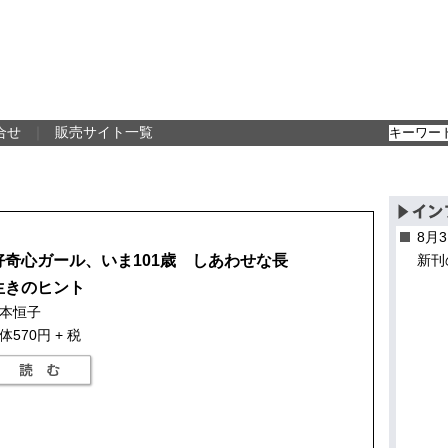
合せ
｜
販売サイト一覧
8月
好奇心ガール、いま101歳 しあわせな長
新刊
生きのヒント
本恒子
体570円 + 税