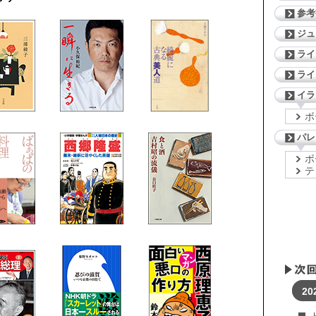
参考
ジ
ライ
ライ
イラ
ボ
パレ
ボ
テ
20