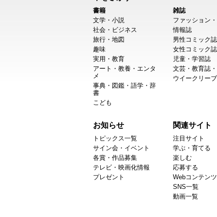
書籍
雑誌
文学・小説
ファッション・
社会・ビジネス
情報誌
旅行・地図
男性コミック誌
趣味
女性コミック誌
実用・教育
児童・学習誌
アート・教養・エンタ
文芸・教育誌・
メ
ウイークリーブ
事典・図鑑・語学・辞
書
こども
お知らせ
関連サイト
トピックス一覧
注目サイト
サイン会・イベント
学ぶ・育てる
各賞・作品募集
楽しむ
テレビ・映画化情報
応募する
プレゼント
Webコンテンツ
SNS一覧
動画一覧