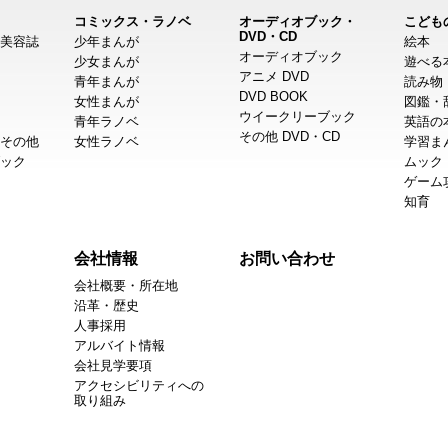
コミックス・ラノベ
オーディオブック・
こども
DVD・CD
美容誌
少年まんが
絵本
オーディオブック
少女まんが
遊べる
アニメ DVD
青年まんが
読み物
DVD BOOK
女性まんが
図鑑・
ウイークリーブック
青年ラノベ
英語の
その他 DVD・CD
その他
女性ラノベ
学習ま
ック
ムック
ゲーム
知育
会社情報
お問い合わせ
会社概要・所在地
沿革・歴史
人事採用
アルバイト情報
会社見学要項
アクセシビリティへの
取り組み