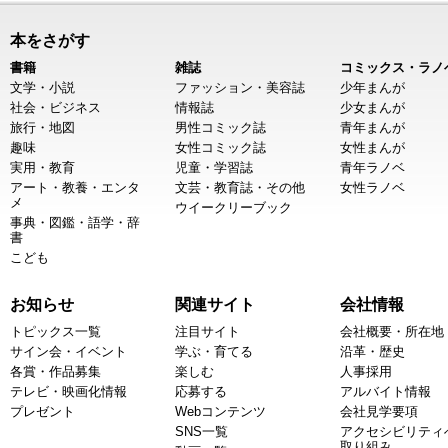
本をさがす
書籍
雑誌
コミックス・ラノ
文学・小説
ファッション・美容誌
少年まんが
社会・ビジネス
情報誌
少女まんが
旅行・地図
男性コミック誌
青年まんが
趣味
女性コミック誌
女性まんが
実用・教育
児童・学習誌
青年ラノベ
アート・教養・エンタ
文芸・教育誌・その他
女性ラノベ
メ
ウイークリーブック
事典・図鑑・語学・辞
書
こども
お知らせ
関連サイト
会社情報
トピックス一覧
注目サイト
会社概要・所在地
サイン会・イベント
学ぶ・育てる
沿革・歴史
各賞・作品募集
楽しむ
人事採用
テレビ・映画化情報
応募する
アルバイト情報
プレゼント
Webコンテンツ
会社見学要項
SNS一覧
アクセシビリティ
取り組み