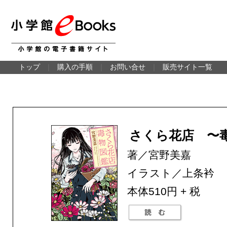
トップ
｜
購入の手順
｜
お問い合せ
｜
販売サイト一覧
さくら花店 〜
著／宮野美嘉
イラスト／上条衿
本体510円 + 税