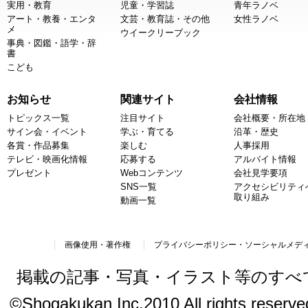
実用・教育
児童・学習誌
青年ラノベ
アート・教養・エンタ
文芸・教育誌・その他
女性ラノベ
メ
ウイークリーブック
事典・図鑑・語学・辞
書
こども
お知らせ
関連サイト
会社情報
トピックス一覧
注目サイト
会社概要・所在地
サイン会・イベント
学ぶ・育てる
沿革・歴史
各賞・作品募集
楽しむ
人事採用
テレビ・映画化情報
応募する
アルバイト情報
プレゼント
Webコンテンツ
会社見学要項
SNS一覧
アクセシビリティ
取り組み
動画一覧
画像使用・著作権
プライバシーポリシー・ソーシャルメデ
掲載の記事・写真・イラスト等のすべ
©Shogakukan Inc.2010 All rights reserved.