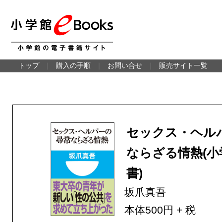
トップ
｜
購入の手順
｜
お問い合せ
｜
販売サイト一覧
セックス・ヘル
ならざる情熱(小
書)
坂爪真吾
本体500円 + 税