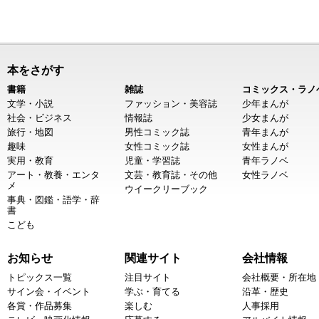
本をさがす
書籍
雑誌
コミックス・ラノ
文学・小説
ファッション・美容誌
少年まんが
社会・ビジネス
情報誌
少女まんが
旅行・地図
男性コミック誌
青年まんが
趣味
女性コミック誌
女性まんが
実用・教育
児童・学習誌
青年ラノベ
アート・教養・エンタ
文芸・教育誌・その他
女性ラノベ
メ
ウイークリーブック
事典・図鑑・語学・辞
書
こども
お知らせ
関連サイト
会社情報
トピックス一覧
注目サイト
会社概要・所在地
サイン会・イベント
学ぶ・育てる
沿革・歴史
各賞・作品募集
楽しむ
人事採用