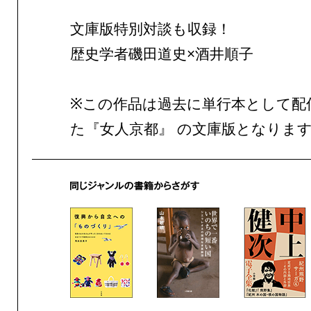
文庫版特別対談も収録！
歴史学者磯田道史×酒井順子
※この作品は過去に単行本として配
た『女人京都』 の文庫版となりま