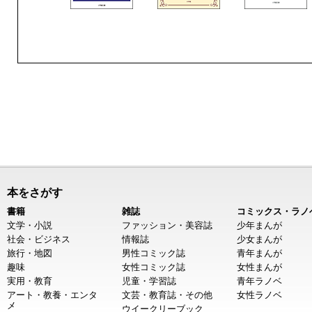
本をさがす
書籍
雑誌
コミックス・ラノ
文学・小説
ファッション・美容誌
少年まんが
社会・ビジネス
情報誌
少女まんが
旅行・地図
男性コミック誌
青年まんが
趣味
女性コミック誌
女性まんが
実用・教育
児童・学習誌
青年ラノベ
アート・教養・エンタ
文芸・教育誌・その他
女性ラノベ
メ
ウイークリーブック