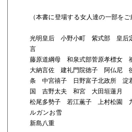
（本書に登場する女人達の一部をご
光明皇后 小野小町 紫式部 皇后
言
藤原道綱母 和泉式部菅原孝標女
大納言佐 建礼門院徳子 阿仏尼 
条 中宮禧子 日野富子北政所 淀
国 吉野太夫 和宮 大田垣蓮月
松尾多勢子 若江薫子 上村松園 
ルガンお雪
新島八重