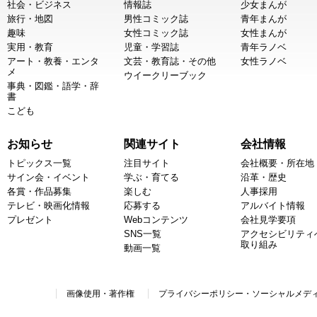
社会・ビジネス
情報誌
少女まんが
旅行・地図
男性コミック誌
青年まんが
趣味
女性コミック誌
女性まんが
実用・教育
児童・学習誌
青年ラノベ
アート・教養・エンタ
文芸・教育誌・その他
女性ラノベ
メ
ウイークリーブック
事典・図鑑・語学・辞
書
こども
お知らせ
関連サイト
会社情報
トピックス一覧
注目サイト
会社概要・所在地
サイン会・イベント
学ぶ・育てる
沿革・歴史
各賞・作品募集
楽しむ
人事採用
テレビ・映画化情報
応募する
アルバイト情報
プレゼント
Webコンテンツ
会社見学要項
SNS一覧
アクセシビリティ
取り組み
動画一覧
画像使用・著作権
プライバシーポリシー・ソーシャルメデ