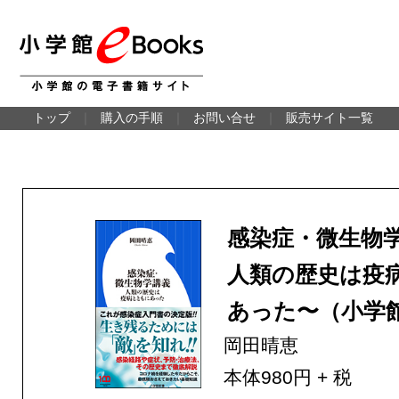
トップ
｜
購入の手順
｜
お問い合せ
｜
販売サイト一覧
感染症・微生物
人類の歴史は疫
あった〜（小学
岡田晴恵
本体980円 + 税