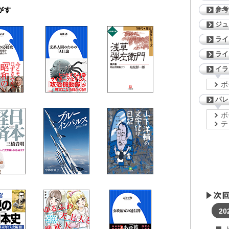
参考
ジ
ライ
ライ
イラ
ボ
パレ
ボ
テ
20