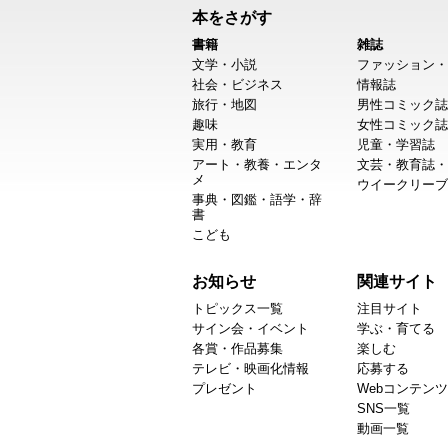
本をさがす
書籍
雑誌
文学・小説
ファッション・
社会・ビジネス
情報誌
旅行・地図
男性コミック誌
趣味
女性コミック誌
実用・教育
児童・学習誌
アート・教養・エンタ
文芸・教育誌・
メ
ウイークリーブ
事典・図鑑・語学・辞
書
こども
お知らせ
関連サイト
トピックス一覧
注目サイト
サイン会・イベント
学ぶ・育てる
各賞・作品募集
楽しむ
テレビ・映画化情報
応募する
プレゼント
Webコンテンツ
SNS一覧
動画一覧