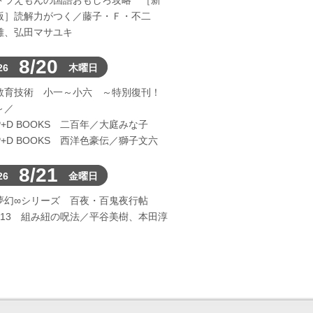
ドラえもんの国語おもしろ攻略 ［新
版］読解力がつく／藤子・Ｆ・不二
雄、弘田マサユキ
8/20
26
木曜日
教育技術 小一～小六 ～特別復刊！
～／
P+D BOOKS 二百年／大庭みな子
P+D BOOKS 西洋色豪伝／獅子文六
8/21
26
金曜日
夢幻∞シリーズ 百夜・百鬼夜行帖
113 組み紐の呪法／平谷美樹、本田淳