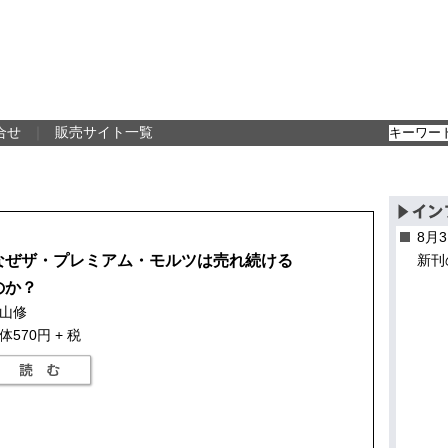
合せ
｜
販売サイト一覧
8月
なぜザ・プレミアム・モルツは売れ続ける
新刊
のか？
山修
体570円 + 税