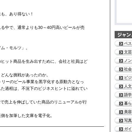
性も、あり得ない！
る中で、通常よりも30～40円高いビールが売
ベス
アム・モルツ」。
文芸
ノン
のヒット商品を生み出すために、会社と社員はど
社会
、どんな挑戦があったのか。
ビジ
トリーのビール事業を黒字化する原動力となっ
人文
れた過程は、不況下のビジネスヒントに溢れてい
語学
連続で売上を伸ばしていた商品のリニューアルが行
暮ら
美容
裏側を加筆した文庫を電子化。
写真
ガイ