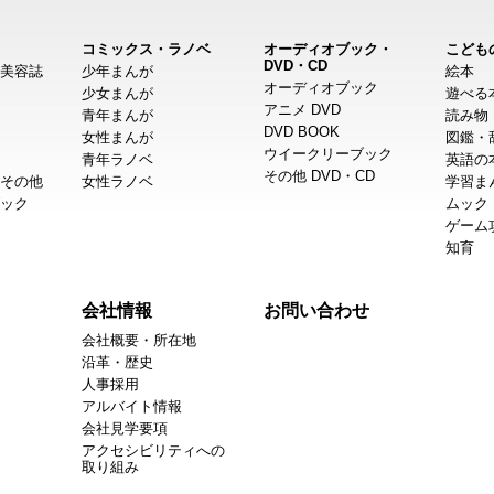
コミックス・ラノベ
オーディオブック・
こども
DVD・CD
美容誌
少年まんが
絵本
オーディオブック
少女まんが
遊べる
アニメ DVD
青年まんが
読み物
DVD BOOK
女性まんが
図鑑・
ウイークリーブック
青年ラノベ
英語の
その他 DVD・CD
その他
女性ラノベ
学習ま
ック
ムック
ゲーム
知育
会社情報
お問い合わせ
会社概要・所在地
沿革・歴史
人事採用
アルバイト情報
会社見学要項
アクセシビリティへの
取り組み