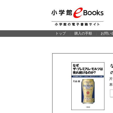
トップ
｜
購入の手順
｜
お問い
片
本