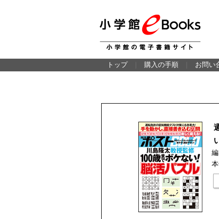
トップ
｜
購入の手順
｜
お問い
編
本