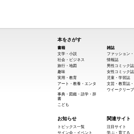
本をさがす
書籍
雑誌
文学・小説
ファッション・
社会・ビジネス
情報誌
旅行・地図
男性コミック誌
趣味
女性コミック誌
実用・教育
児童・学習誌
アート・教養・エンタ
文芸・教育誌・
メ
ウイークリーブ
事典・図鑑・語学・辞
書
こども
お知らせ
関連サイト
トピックス一覧
注目サイト
サイン会・イベント
学ぶ・育てる