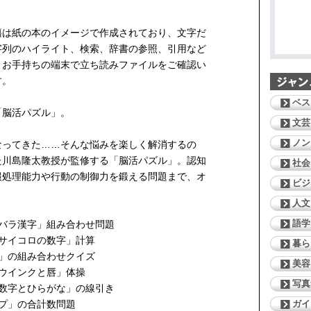
籍は紙の本のイメージで作成されており、文字だ
字列のハイライト、検索、辞書の参照、引用など
。お手持ちの端末で立ち読みファイルをご確認い
す。
ベス
「脳活パズル」。
文芸
ノン
なってきた……そんな悩みを楽しく解消するの
た川島隆太教授が監修する「脳活パズル」。認知
社会
報処理能力や行動の制御力を鍛える問題まで、オ
ビジ
人文
語学
バラ漢字」組み合わせ問題
サイコロの数字」計算
暮ら
」の組み合わせクイズ
美容
ウインクと唇」体操
写真
数字とひらがな」の線引き
ガイ
プ」の合計数問題