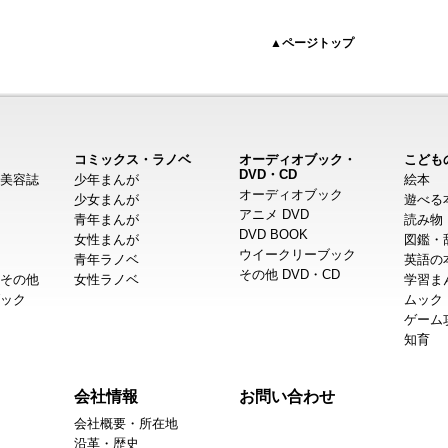
▲ページトップ
コミックス・ラノベ
オーディオブック・
こども
DVD・CD
美容誌
少年まんが
絵本
オーディオブック
少女まんが
遊べる
アニメ DVD
青年まんが
読み物
DVD BOOK
女性まんが
図鑑・
ウイークリーブック
青年ラノベ
英語の
その他 DVD・CD
その他
女性ラノベ
学習ま
ック
ムック
ゲーム
知育
会社情報
お問い合わせ
会社概要・所在地
沿革・歴史