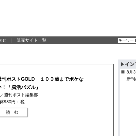
合せ
｜
販売サイト一覧
8月
週刊ポストGOLD １００歳までボケな
新刊
い！「脳活パズル」
／週刊ポスト編集部
体980円 + 税