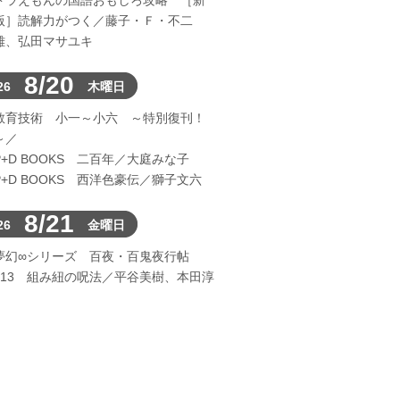
ドラえもんの国語おもしろ攻略 ［新
版］読解力がつく／藤子・Ｆ・不二
雄、弘田マサユキ
8/20
26
木曜日
教育技術 小一～小六 ～特別復刊！
～／
P+D BOOKS 二百年／大庭みな子
P+D BOOKS 西洋色豪伝／獅子文六
8/21
26
金曜日
夢幻∞シリーズ 百夜・百鬼夜行帖
113 組み紐の呪法／平谷美樹、本田淳