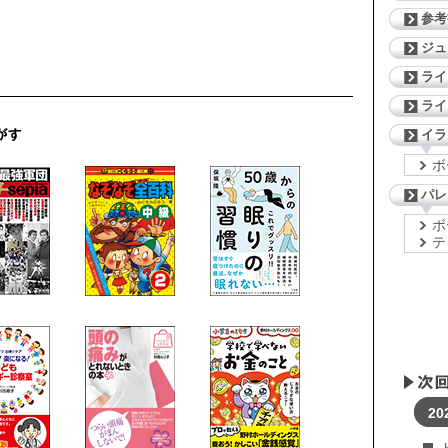
参考
ジ
。
ライ
ライ
イラ
ボ
パレ
ボ
テ
20