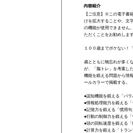
【ご注意】※この電子書
けを拡大することや、文
の機能が使用できません
ただくことをお勧めしま
１００歳までボケない！
歳とともに物忘れが多く
が、「脳トレ」を考案し
機能を鍛える問題から情
ールカラーで掲載する。
●認知機能を鍛える「バラ
●情報処理能力を鍛える「
●記憶力を鍛える「慣用句
●行動の制御力を鍛える「
●頭の回転速度を鍛える「
●計算力を鍛える「トラン