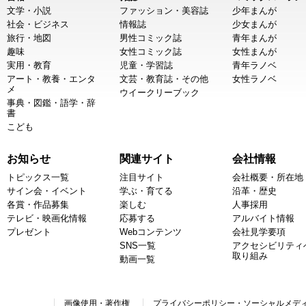
文学・小説
ファッション・美容誌
少年まんが
社会・ビジネス
情報誌
少女まんが
旅行・地図
男性コミック誌
青年まんが
趣味
女性コミック誌
女性まんが
実用・教育
児童・学習誌
青年ラノベ
アート・教養・エンタ
文芸・教育誌・その他
女性ラノベ
メ
ウイークリーブック
事典・図鑑・語学・辞
書
こども
お知らせ
関連サイト
会社情報
トピックス一覧
注目サイト
会社概要・所在地
サイン会・イベント
学ぶ・育てる
沿革・歴史
各賞・作品募集
楽しむ
人事採用
テレビ・映画化情報
応募する
アルバイト情報
プレゼント
Webコンテンツ
会社見学要項
SNS一覧
アクセシビリティ
取り組み
動画一覧
画像使用・著作権
プライバシーポリシー・ソーシャルメデ