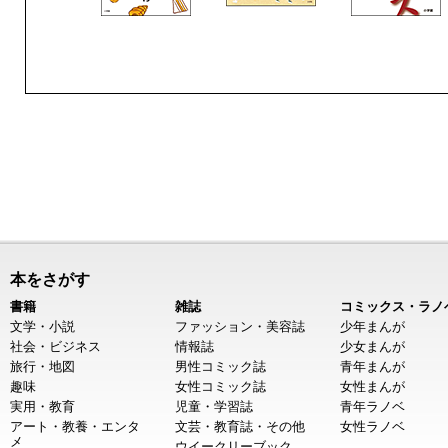
本をさがす
書籍
雑誌
コミックス・ラノ
文学・小説
ファッション・美容誌
少年まんが
社会・ビジネス
情報誌
少女まんが
旅行・地図
男性コミック誌
青年まんが
趣味
女性コミック誌
女性まんが
実用・教育
児童・学習誌
青年ラノベ
アート・教養・エンタ
文芸・教育誌・その他
女性ラノベ
メ
ウイークリーブック