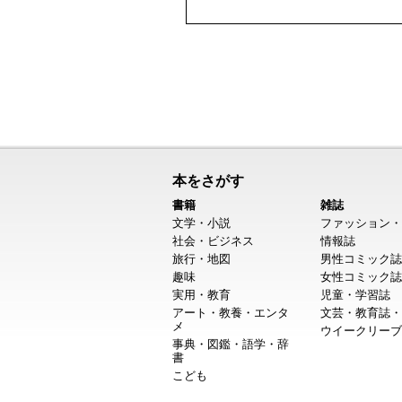
本をさがす
書籍
雑誌
文学・小説
ファッション・
社会・ビジネス
情報誌
旅行・地図
男性コミック誌
趣味
女性コミック誌
実用・教育
児童・学習誌
アート・教養・エンタ
文芸・教育誌・
メ
ウイークリーブ
事典・図鑑・語学・辞
書
こども