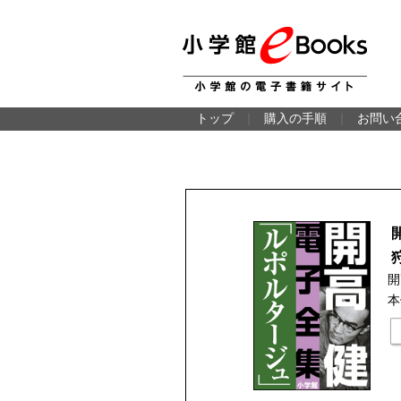
トップ
｜
購入の手順
｜
お問い
開
本