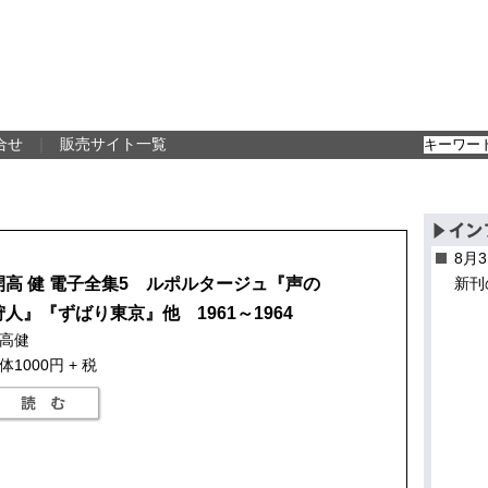
合せ
｜
販売サイト一覧
8月
開高 健 電子全集5 ルポルタージュ『声の
新刊
狩人』『ずばり東京』他 1961～1964
高健
体1000円 + 税