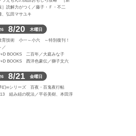
ドラえもんの国語おもしろ攻略 ［新
版］読解力がつく／藤子・Ｆ・不二
雄、弘田マサユキ
8/20
26
木曜日
教育技術 小一～小六 ～特別復刊！
～／
P+D BOOKS 二百年／大庭みな子
P+D BOOKS 西洋色豪伝／獅子文六
8/21
26
金曜日
夢幻∞シリーズ 百夜・百鬼夜行帖
113 組み紐の呪法／平谷美樹、本田淳