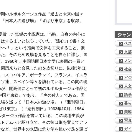
時期のルポルタージュ作品『過去と未来の国々
』『日本人の遊び場』『ずばり東京』を収録。
賞を受賞した気鋭の小説家は、当時、自身の内心に
はするまいと決心していた。“遠心力で書く文
ベス
外へ！」という指向で文体を工夫すること、素
文芸
いた。そのため現場を見ることを自らに課し、国
ノン
。1960年、中国訪問日本文学代表団の一員と
、周恩来らと会見したのを皮切りに、以後3年ほ
社会
ェコスロバキア、ポーランド、フランス、イスラ
ビジ
、ソ連、スペイン等々を訪れている。この間の現
人文
のが、開高健にとって初のルポルタージュ作品と
語学
中国と東欧』であり、『声の狩人』である。国
現場を巡って『日本人の遊び場』（『週刊朝日』
暮ら
ばり東京』（『週刊朝日』1963年10月～1964
美容
ルタージュ作品を書いている。この現場主義が
写真
ベトナムへと駆り立て、その後は形を変えてアラ
ガイ
ンなど、世界中の水辺に釣り竿を担いで足を運ば