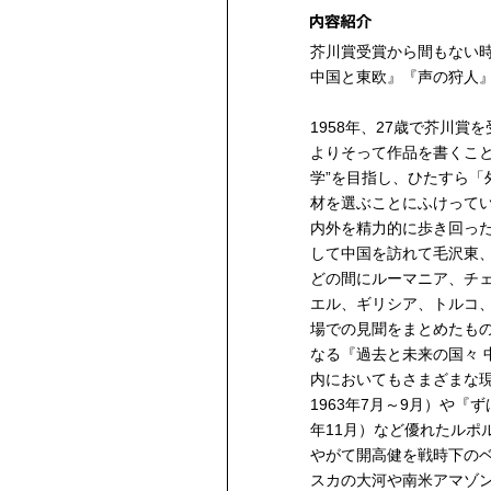
芥川賞受賞から間もない
中国と東欧』『声の狩人
1958年、27歳で芥川
よりそって作品を書くこと
学”を目指し、ひたすら「
材を選ぶことにふけって
内外を精力的に歩き回った
して中国を訪れて毛沢東
どの間にルーマニア、チ
エル、ギリシア、トルコ
場での見聞をまとめたも
なる『過去と未来の国々 
内においてもさまざまな
1963年7月～9月）や『ず
年11月）など優れたルポ
やがて開高健を戦時下の
スカの大河や南米アマゾ