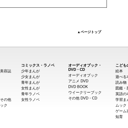
▲ページトップ
コミックス・ラノベ
オーディオブック・
こども
DVD・CD
美容誌
少年まんが
絵本
オーディオブック
少女まんが
遊べる
アニメ DVD
青年まんが
読み物
DVD BOOK
女性まんが
図鑑・
ウイークリーブック
青年ラノベ
英語の
その他 DVD・CD
その他
女性ラノベ
学習ま
ック
ムック
ゲーム
知育