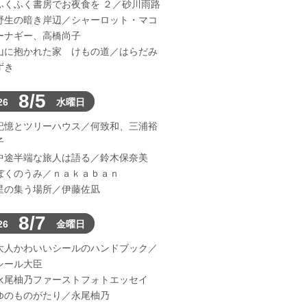
ふくふく書房でお夜食を ２／砂川雨路
野生の暗き岸辺／シャーロット・マコ
ーナギー、高橋尚子
山に抱かれた家 けもの道／はらだみ
ずき
8/5
26
水曜日
記憶とツリーハウス／何致和、三浦裕
子
中途半端な旅人は語る／鈴木保奈美
ぼくのうみ／ｎａｋａｂａｎ
星の集う場所／伊藤佐凪
8/7
26
金曜日
大人かわいいシールのハンドブック／
シール大臣
永尾柚乃ファーストフォトエッセイ
ゆのものがたり／永尾柚乃