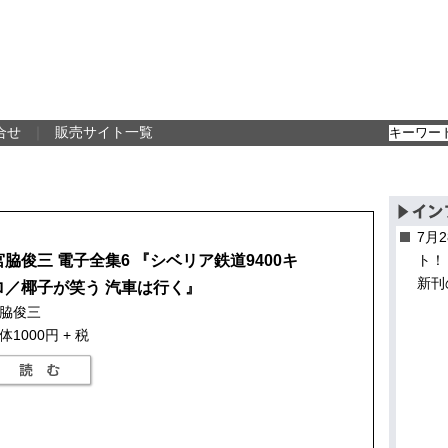
合せ
｜
販売サイト一覧
7月
宮脇俊三 電子全集6 『シベリア鉄道9400キ
ト！
新刊
ロ／椰子が笑う 汽車は行く』
脇俊三
体1000円 + 税