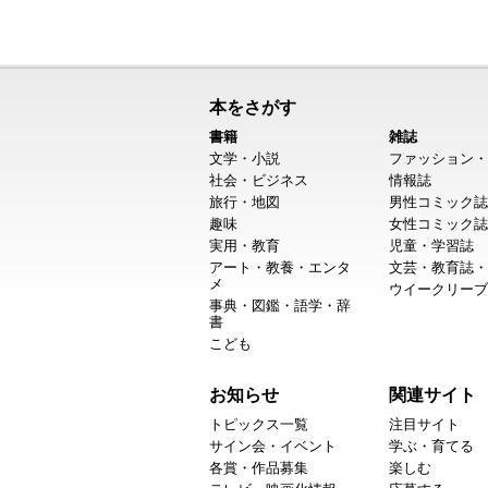
本をさがす
書籍
雑誌
文学・小説
ファッション・
社会・ビジネス
情報誌
旅行・地図
男性コミック誌
趣味
女性コミック誌
実用・教育
児童・学習誌
アート・教養・エンタ
文芸・教育誌・
メ
ウイークリーブ
事典・図鑑・語学・辞
書
こども
お知らせ
関連サイト
トピックス一覧
注目サイト
サイン会・イベント
学ぶ・育てる
各賞・作品募集
楽しむ