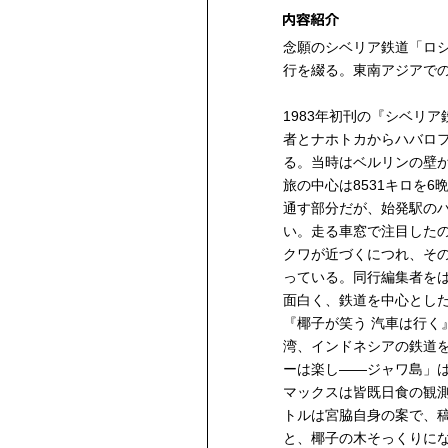
念願のシベリア鉄道「ロ
行を綴る。東南アジアで
1983年初刊の『シベリア
者とナホトカからハバロ
る。当時はベルリンの壁
旅の中心は8531キロを
通す部分だが、始発駅の
い。走る車窓で注目した
クワが近づくにつれ、そ
っている。同行編集者を
面白く、鉄道を中心とし
『椰子が笑う 汽車は行く
湾、インドネシアの鉄道
ーは楽し——ジャワ島」
マックスは皆既日食の観
トルは宮脇自身の案で、
と、椰子の木そっくりに