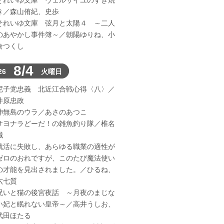
それいゆ文庫 ヴェルサイユのすき焼
き／森山侑紀、史歩
それいゆ文庫 弦月と太陽４ ～二人
のあやかし事件簿～／朝陽ゆりね、小
倉つくし
8/4
26
火曜日
尼子党忠義 北近江合戦心得〈八〉／
井原忠政
神無島のウラ／あさのあつこ
サヨナラどーだ！の雑魚釣り隊／椎名
誠
就活に失敗し、あらゆる職業の適性が
ゼロのおれですが、このたび魔法使い
の才能を見出されました。／ひるね、
六七質
呪いと猫の後宮夜話 ～月夜のまじな
い妃と眠れない皇帝～／高井うしお、
武田ほたる