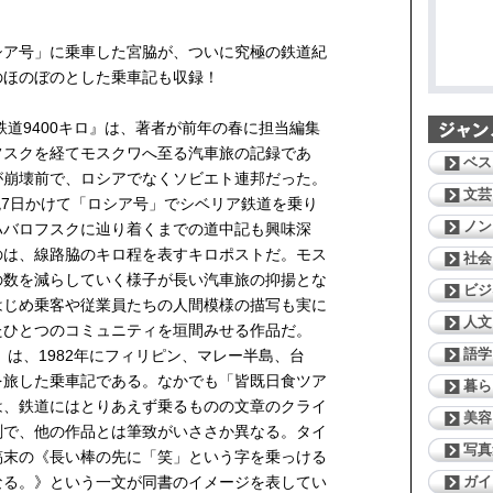
シア号」に乗車した宮脇が、ついに究極の鉄道紀
のほのぼのとした乗車記も収録！
鉄道9400キロ』は、著者が前年の春に担当編集
フスクを経てモスクワへ至る汽車旅の記録であ
ベス
が崩壊前で、ロシアでなくソビエト連邦だった。
文芸
6晩7日かけて「ロシア号」でシベリア鉄道を乗り
ノン
ハバロフスクに辿り着くまでの道中記も興味深
のは、線路脇のキロ程を表すキロポストだ。モス
社会
の数を減らしていく様子が長い汽車旅の抑揚とな
ビジ
はじめ乗客や従業員たちの人間模様の描写も実に
人文
たひとつのコミュニティを垣間みせる作品だ。
語学
』は、1982年にフィリピン、マレー半島、台
を旅した乗車記である。なかでも「皆既日食ツア
暮ら
は、鉄道にはとりあえず乗るものの文章のクライ
美容
測で、他の作品とは筆致がいささか異なる。タイ
写真
稿末の《長い棒の先に「笑」という字を乗っける
ガイ
なる。》という一文が同書のイメージを表してい