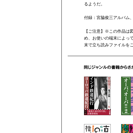
るようだ。
付録：宮脇俊三アルバム、
【ご注意】※この作品は
め、お使いの端末によっ
末で立ち読みファイルを