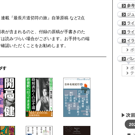
参考
ジ
連載『最長片道切符の旅』自筆原稿 など2点
ライ
図表が含まれるのと、付録の原稿が手書きのた
ライ
ては読みづらい場合がございます。お手持ちの端
イラ
ご確認いただくことをお勧めします。
ボ
パレ
ボ
テ
20