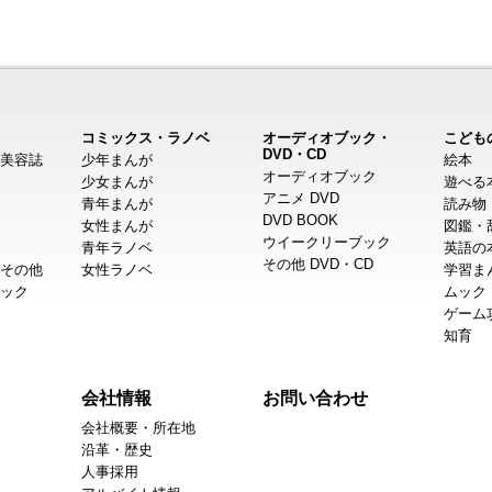
コミックス・ラノベ
オーディオブック・
こども
DVD・CD
美容誌
少年まんが
絵本
オーディオブック
少女まんが
遊べる
アニメ DVD
青年まんが
読み物
DVD BOOK
女性まんが
図鑑・
ウイークリーブック
青年ラノベ
英語の
その他 DVD・CD
その他
女性ラノベ
学習ま
ック
ムック
ゲーム
知育
会社情報
お問い合わせ
会社概要・所在地
沿革・歴史
人事採用