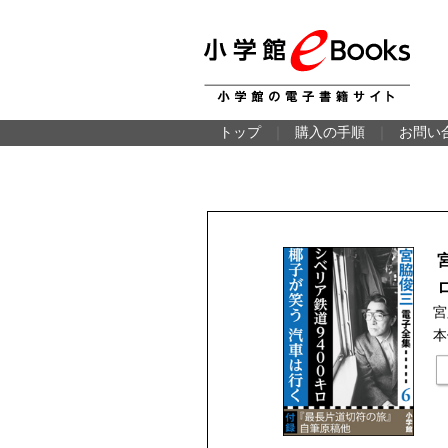
トップ
｜
購入の手順
｜
お問い
宮
本