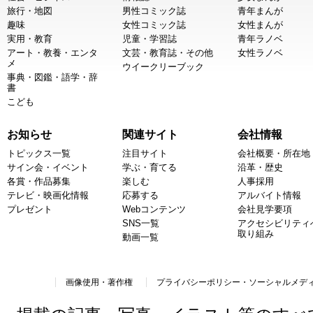
旅行・地図
男性コミック誌
青年まんが
趣味
女性コミック誌
女性まんが
実用・教育
児童・学習誌
青年ラノベ
アート・教養・エンタ
文芸・教育誌・その他
女性ラノベ
メ
ウイークリーブック
事典・図鑑・語学・辞
書
こども
お知らせ
関連サイト
会社情報
トピックス一覧
注目サイト
会社概要・所在地
サイン会・イベント
学ぶ・育てる
沿革・歴史
各賞・作品募集
楽しむ
人事採用
テレビ・映画化情報
応募する
アルバイト情報
プレゼント
Webコンテンツ
会社見学要項
SNS一覧
アクセシビリティ
取り組み
動画一覧
画像使用・著作権
プライバシーポリシー・ソーシャルメデ