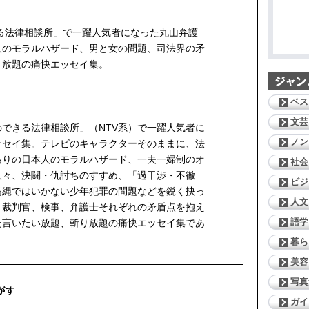
る法律相談所」で一躍人気者になった丸山弁護
人のモラルハザード、男と女の問題、司法界の矛
り放題の痛快エッセイ集。
ベス
文芸
できる法律相談所」（NTV系）で一躍人気者に
ノン
ッセイ集。テレビのキャラクターそのままに、法
ありの日本人のモラルハザード、一夫一婦制のオ
社会
人々、決闘・仇討ちのすすめ、「過干渉・不徹
ビジ
筋縄ではいかない少年犯罪の問題などを鋭く抉っ
人文
、裁判官、検事、弁護士それぞれの矛盾点を抱え
語学
た言いたい放題、斬り放題の痛快エッセイ集であ
暮ら
美容
写真
ガイ