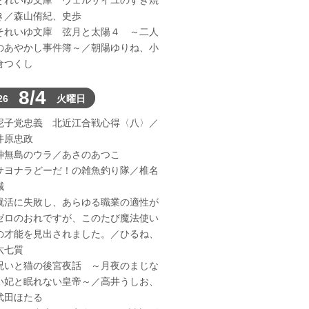
それいゆ文庫 ヴェルサイユのすき焼
き／森山侑紀、史歩
それいゆ文庫 弦月と太陽４ ～二人
のあやかし事件簿～／朝陽ゆりね、小
倉つくし
8/4
26
火曜日
尼子党忠義 北近江合戦心得〈八〉／
井原忠政
神無島のウラ／あさのあつこ
サヨナラどーだ！の雑魚釣り隊／椎名
誠
就活に失敗し、あらゆる職業の適性が
ゼロのおれですが、このたび魔法使い
の才能を見出されました。／ひるね、
六七質
呪いと猫の後宮夜話 ～月夜のまじな
い妃と眠れない皇帝～／高井うしお、
武田ほたる