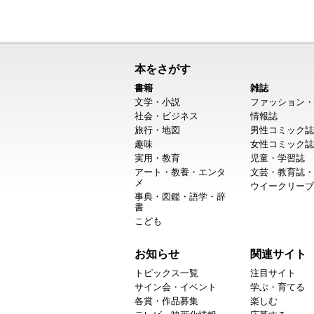
本をさがす
書籍
雑誌
文学・小説
ファッション・
社会・ビジネス
情報誌
旅行・地図
男性コミック誌
趣味
女性コミック誌
実用・教育
児童・学習誌
アート・教養・エンタ
文芸・教育誌・
メ
ウイークリーブ
事典・図鑑・語学・辞
書
こども
お知らせ
関連サイト
トピックス一覧
注目サイト
サイン会・イベント
学ぶ・育てる
各賞・作品募集
楽しむ