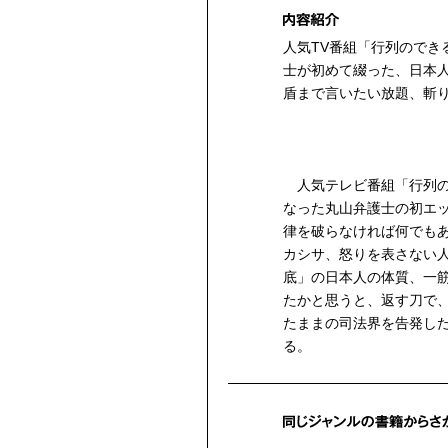
人気TV番組「行列のでき
士が初めて綴った、日本
盾まで言いたい放題、斬
人気テレビ番組「行列の
なった丸山弁護士の初エ
律を破らなければ何でも
カシサ、怒りを表さない
底」の日本人の体質、一
たかと思うと、返す刀で
たままの司法界を告発し
る。