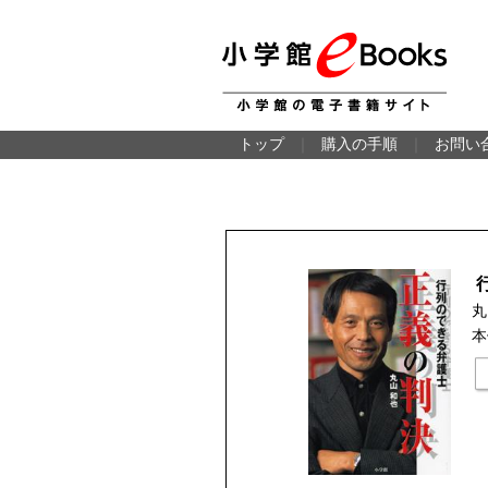
トップ
｜
購入の手順
｜
お問い
丸
本