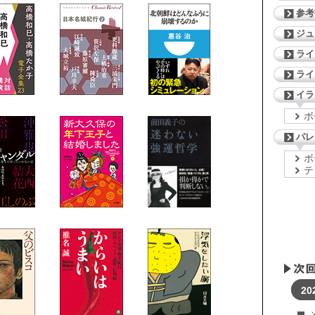
参考
ジ
ライ
ライ
イラ
ボ
パレ
ボ
テ
20