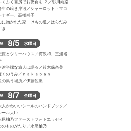
ふくふく書房でお夜食を ２／砂川雨路
野生の暗き岸辺／シャーロット・マコ
ーナギー、高橋尚子
山に抱かれた家 けもの道／はらだみ
ずき
8/5
26
水曜日
記憶とツリーハウス／何致和、三浦裕
子
中途半端な旅人は語る／鈴木保奈美
ぼくのうみ／ｎａｋａｂａｎ
星の集う場所／伊藤佐凪
8/7
26
金曜日
大人かわいいシールのハンドブック／
シール大臣
永尾柚乃ファーストフォトエッセイ
ゆのものがたり／永尾柚乃