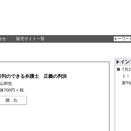
合せ
｜
販売サイト一覧
7月
行列のできる弁護士 正義の判決
ト！
新刊
山和也
体700円 + 税