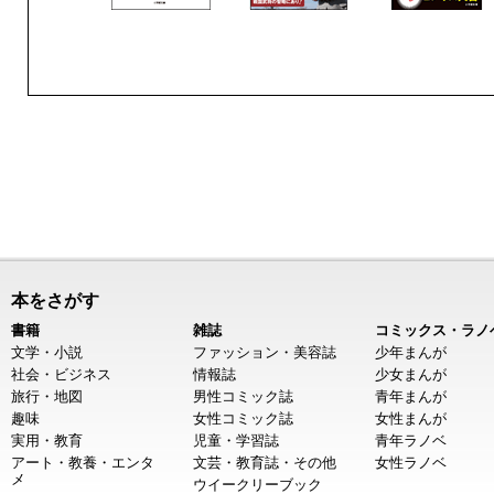
本をさがす
書籍
雑誌
コミックス・ラノ
文学・小説
ファッション・美容誌
少年まんが
社会・ビジネス
情報誌
少女まんが
旅行・地図
男性コミック誌
青年まんが
趣味
女性コミック誌
女性まんが
実用・教育
児童・学習誌
青年ラノベ
アート・教養・エンタ
文芸・教育誌・その他
女性ラノベ
メ
ウイークリーブック