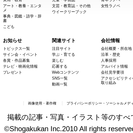
アート・教養・エンタ
文芸・教育誌・その他
女性ラノベ
メ
ウイークリーブック
事典・図鑑・語学・辞
書
こども
お知らせ
関連サイト
会社情報
トピックス一覧
注目サイト
会社概要・所在地
サイン会・イベント
学ぶ・育てる
沿革・歴史
各賞・作品募集
楽しむ
人事採用
テレビ・映画化情報
応募する
アルバイト情報
プレゼント
Webコンテンツ
会社見学要項
SNS一覧
アクセシビリティ
取り組み
動画一覧
画像使用・著作権
プライバシーポリシー・ソーシャルメデ
掲載の記事・写真・イラスト等のすべ
©Shogakukan Inc.2010 All rights reserved.