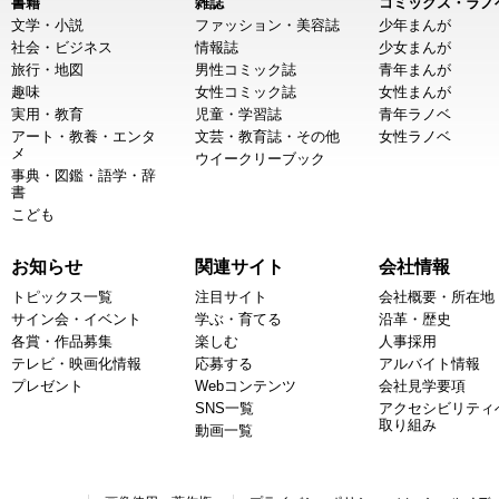
書籍
雑誌
コミックス・ラノ
文学・小説
ファッション・美容誌
少年まんが
社会・ビジネス
情報誌
少女まんが
旅行・地図
男性コミック誌
青年まんが
趣味
女性コミック誌
女性まんが
実用・教育
児童・学習誌
青年ラノベ
アート・教養・エンタ
文芸・教育誌・その他
女性ラノベ
メ
ウイークリーブック
事典・図鑑・語学・辞
書
こども
お知らせ
関連サイト
会社情報
トピックス一覧
注目サイト
会社概要・所在地
サイン会・イベント
学ぶ・育てる
沿革・歴史
各賞・作品募集
楽しむ
人事採用
テレビ・映画化情報
応募する
アルバイト情報
プレゼント
Webコンテンツ
会社見学要項
SNS一覧
アクセシビリティ
取り組み
動画一覧