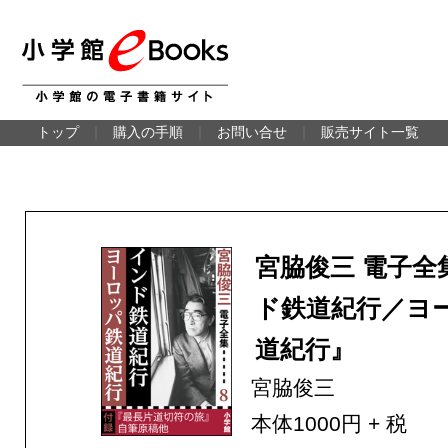
トップ
｜
購入の手順
｜
お問い合せ
｜
販売サイト一覧
宮脇俊三 電子全
ド鉄道紀行／ヨ
道紀行』
宮脇俊三
本体1000円 + 税