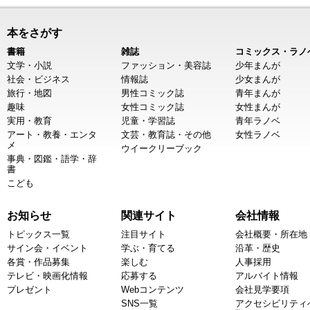
本をさがす
書籍
雑誌
コミックス・ラノ
文学・小説
ファッション・美容誌
少年まんが
社会・ビジネス
情報誌
少女まんが
旅行・地図
男性コミック誌
青年まんが
趣味
女性コミック誌
女性まんが
実用・教育
児童・学習誌
青年ラノベ
アート・教養・エンタ
文芸・教育誌・その他
女性ラノベ
メ
ウイークリーブック
事典・図鑑・語学・辞
書
こども
お知らせ
関連サイト
会社情報
トピックス一覧
注目サイト
会社概要・所在地
サイン会・イベント
学ぶ・育てる
沿革・歴史
各賞・作品募集
楽しむ
人事採用
テレビ・映画化情報
応募する
アルバイト情報
プレゼント
Webコンテンツ
会社見学要項
SNS一覧
アクセシビリティ