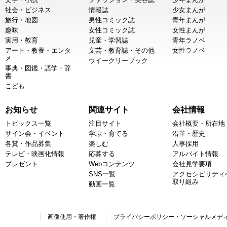
社会・ビジネス
情報誌
少女まんが
旅行・地図
男性コミック誌
青年まんが
趣味
女性コミック誌
女性まんが
実用・教育
児童・学習誌
青年ラノベ
アート・教養・エンタ
文芸・教育誌・その他
女性ラノベ
メ
ウイークリーブック
事典・図鑑・語学・辞
書
こども
お知らせ
関連サイト
会社情報
トピックス一覧
注目サイト
会社概要・所在地
サイン会・イベント
学ぶ・育てる
沿革・歴史
各賞・作品募集
楽しむ
人事採用
テレビ・映画化情報
応募する
アルバイト情報
プレゼント
Webコンテンツ
会社見学要項
SNS一覧
アクセシビリティ
取り組み
動画一覧
画像使用・著作権
プライバシーポリシー・ソーシャルメデ