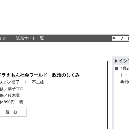
合せ
｜
販売サイト一覧
7月
ドラえもん社会ワールド 政治のしくみ
ト！
新刊
んが／藤子・Ｆ・不二雄
修／藤子プロ
修／鈴木寛
体890円 + 税