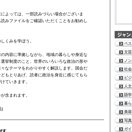
末によっては、一部読みづらい場合がございま
ち読みファイルをご確認いただくことをお勧めし
のしくみを学ぼう。
ベス
文芸
書の内容に準拠しながら、地域の暮らしや身近な
ノン
、選挙制度のこと、世界のいろいろな政治の形や
様々なテーマをわかりやすく解説します。国会だ
社会
などもとりあげ、読者に政治を身近に感じてもら
ビジ
がけていきます。
人文
語学
ーが含まれます。
暮ら
)
美容
写真
ガイ