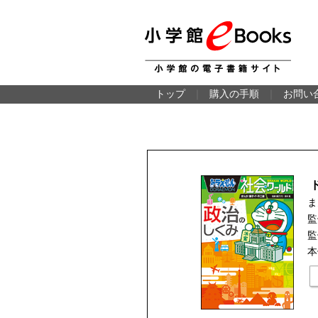
トップ
｜
購入の手順
｜
お問い
ま
監
監
本