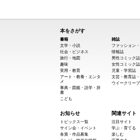
本をさがす
書籍
雑誌
文学・小説
ファッション・
社会・ビジネス
情報誌
旅行・地図
男性コミック誌
趣味
女性コミック誌
実用・教育
児童・学習誌
アート・教養・エンタ
文芸・教育誌・
メ
ウイークリーブ
事典・図鑑・語学・辞
書
こども
お知らせ
関連サイト
トピックス一覧
注目サイト
サイン会・イベント
学ぶ・育てる
各賞・作品募集
楽しむ