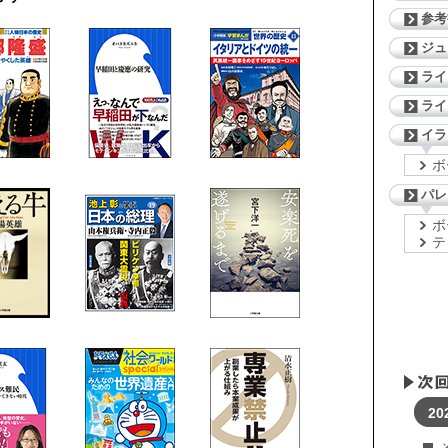
参考
ジ
ライ
ライ
イラ
ボ
パレ
ボ
テ
20