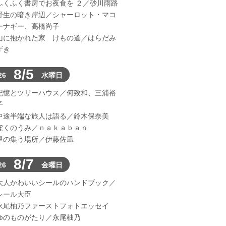
ふくふく書房でお夜食を ２／砂川雨路
野生の暗き岸辺／シャーロット・マコ
ーナギー、高橋尚子
山に抱かれた家 けもの道／はらだみ
ずき
8/5
26
水曜日
記憶とツリーハウス／何致和、三浦裕
子
中途半端な旅人は語る／鈴木保奈美
ぼくのうみ／ｎａｋａｂａｎ
星の集う場所／伊藤佐凪
8/7
26
金曜日
大人かわいいシールのハンドブック／
シール大臣
永尾柚乃ファーストフォトエッセイ
ゆのものがたり／永尾柚乃