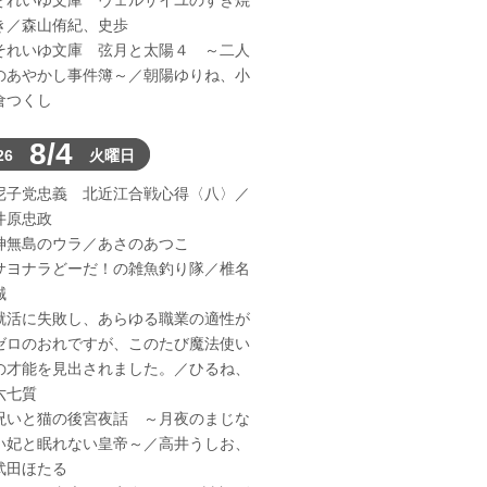
それいゆ文庫 ヴェルサイユのすき焼
き／森山侑紀、史歩
それいゆ文庫 弦月と太陽４ ～二人
のあやかし事件簿～／朝陽ゆりね、小
倉つくし
8/4
26
火曜日
尼子党忠義 北近江合戦心得〈八〉／
井原忠政
神無島のウラ／あさのあつこ
サヨナラどーだ！の雑魚釣り隊／椎名
誠
就活に失敗し、あらゆる職業の適性が
ゼロのおれですが、このたび魔法使い
の才能を見出されました。／ひるね、
六七質
呪いと猫の後宮夜話 ～月夜のまじな
い妃と眠れない皇帝～／高井うしお、
武田ほたる