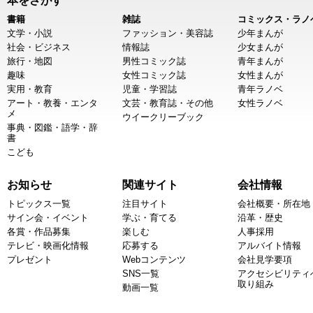
本をさがす
書籍
雑誌
コミックス・ラノ
文学・小説
ファッション・美容誌
少年まんが
社会・ビジネス
情報誌
少女まんが
旅行・地図
男性コミック誌
青年まんが
趣味
女性コミック誌
女性まんが
実用・教育
児童・学習誌
青年ラノベ
アート・教養・エンタ
文芸・教育誌・その他
女性ラノベ
メ
ウイークリーブック
事典・図鑑・語学・辞
書
こども
お知らせ
関連サイト
会社情報
トピックス一覧
注目サイト
会社概要・所在地
サイン会・イベント
学ぶ・育てる
沿革・歴史
各賞・作品募集
楽しむ
人事採用
テレビ・映画化情報
応募する
アルバイト情報
プレゼント
Webコンテンツ
会社見学要項
SNS一覧
アクセシビリティ
取り組み
動画一覧