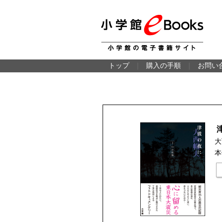
トップ
｜
購入の手順
｜
お問い
大
本