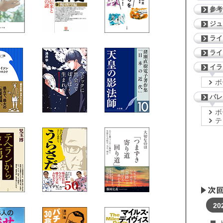
参考
ジ
ライ
ライ
イラ
ボ
パレ
ボ
テ
20