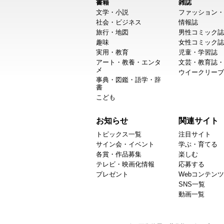
書籍
雑誌
文学・小説
ファッション・
社会・ビジネス
情報誌
旅行・地図
男性コミック誌
趣味
女性コミック誌
実用・教育
児童・学習誌
アート・教養・エンタ
文芸・教育誌・
メ
ウイークリーブ
事典・図鑑・語学・辞
書
こども
お知らせ
関連サイト
トピックス一覧
注目サイト
サイン会・イベント
学ぶ・育てる
各賞・作品募集
楽しむ
テレビ・映画化情報
応募する
プレゼント
Webコンテンツ
SNS一覧
動画一覧