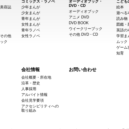
コミックス・ラノベ
オーディオブック・
こども
DVD・CD
美容誌
少年まんが
絵本
オーディオブック
少女まんが
遊べる
アニメ DVD
青年まんが
読み物
DVD BOOK
女性まんが
図鑑・
ウイークリーブック
青年ラノベ
英語の
その他 DVD・CD
その他
女性ラノベ
学習ま
ック
ムック
ゲーム
知育
会社情報
お問い合わせ
会社概要・所在地
沿革・歴史
人事採用
アルバイト情報
会社見学要項
アクセシビリティへの
取り組み