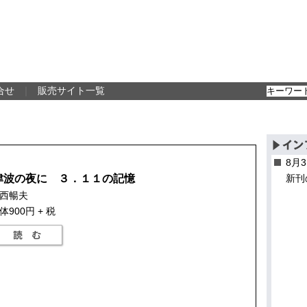
合せ
｜
販売サイト一覧
8月
津波の夜に ３．１１の記憶
新刊
西暢夫
体900円 + 税