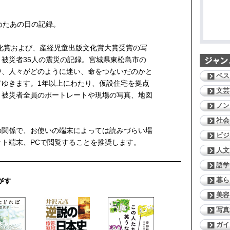
めたあの日の記録。
文化賞および、産経児童出版文化賞大賞受賞の写
被災者35人の震災の記録。宮城県東松島市の
中、人々がどのように迷い、命をつないだのかと
ベス
てゆきます。1年以上にわたり、仮設住宅を拠点
文芸
。被災者全員のポートレートや現場の写真、地図
ノン
社会
の関係で、お使いの端末によっては読みづらい場
ビジ
ト端末、PCで閲覧することを推奨します。
人文
語学
暮ら
美容
写真
ガイ