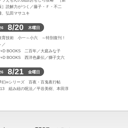
ドラえもんの国語おもしろ攻略 ［新
版］読解力がつく／藤子・Ｆ・不二
雄、弘田マサユキ
8/20
26
木曜日
教育技術 小一～小六 ～特別復刊！
～／
P+D BOOKS 二百年／大庭みな子
P+D BOOKS 西洋色豪伝／獅子文六
8/21
26
金曜日
夢幻∞シリーズ 百夜・百鬼夜行帖
113 組み紐の呪法／平谷美樹、本田淳