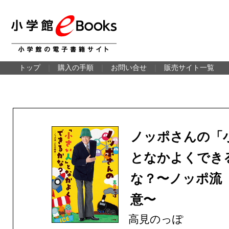
トップ
｜
購入の手順
｜
お問い合せ
｜
販売サイト一覧
ノッポさんの「
となかよくでき
な？〜ノッポ流
意〜
高見のっぽ