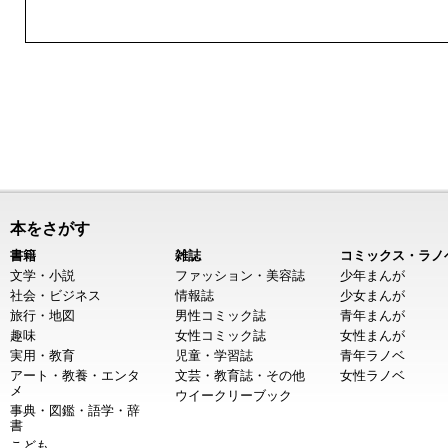
本をさがす
書籍
雑誌
コミックス・ラノ
文学・小説
ファッション・美容誌
少年まんが
社会・ビジネス
情報誌
少女まんが
旅行・地図
男性コミック誌
青年まんが
趣味
女性コミック誌
女性まんが
実用・教育
児童・学習誌
青年ラノベ
アート・教養・エンタ
文芸・教育誌・その他
女性ラノベ
メ
ウイークリーブック
事典・図鑑・語学・辞
書
こども