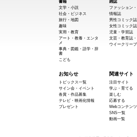
書籍
雑誌
文学・小説
ファッション・
社会・ビジネス
情報誌
旅行・地図
男性コミック誌
趣味
女性コミック誌
実用・教育
児童・学習誌
アート・教養・エンタ
文芸・教育誌・
メ
ウイークリーブ
事典・図鑑・語学・辞
書
こども
お知らせ
関連サイト
トピックス一覧
注目サイト
サイン会・イベント
学ぶ・育てる
各賞・作品募集
楽しむ
テレビ・映画化情報
応募する
プレゼント
Webコンテンツ
SNS一覧
動画一覧