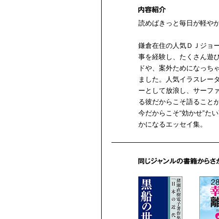
読めばきっと毎日が軽や
鎌倉在住の人気ＤＪジョ
事を経験し、たくさん遊
ドや、案外ためになっち
ました。人気イラスレー
ーとして放浪し、サーフ
る彼だからこそ語ること
今だからこそ“効かせ”た
かになるエッセイ集。