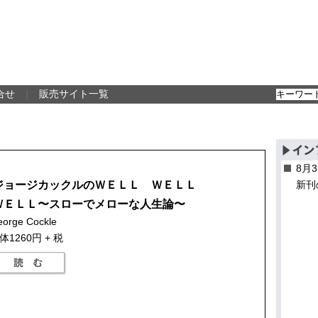
合せ
｜
販売サイト一覧
8月
ジョージカックルのＷＥＬＬ ＷＥＬＬ
新刊
ＷＥＬＬ〜スローでメローな人生論〜
orge Cockle
体1260円 + 税