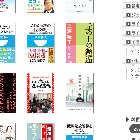
参考
ジ
ライ
ライ
イラ
ボ
パレ
ボ
テ
20