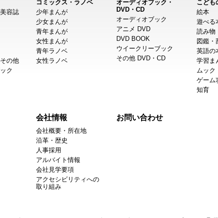
コミックス・ラノベ
オーディオブック・
こども
DVD・CD
美容誌
少年まんが
絵本
オーディオブック
少女まんが
遊べる
アニメ DVD
青年まんが
読み物
DVD BOOK
女性まんが
図鑑・
ウイークリーブック
青年ラノベ
英語の
その他 DVD・CD
その他
女性ラノベ
学習ま
ック
ムック
ゲーム
知育
会社情報
お問い合わせ
会社概要・所在地
沿革・歴史
人事採用
アルバイト情報
会社見学要項
アクセシビリティへの
取り組み