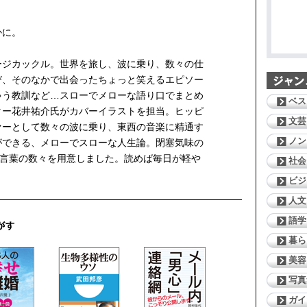
かに。
ージカックル。世界を旅し、波に乗り、数々の仕
び、そのなかで出会ったちょっと笑えるエピソー
ゃう教訓など…スローでメローな語り口でまとめ
ベス
ター花井祐介氏がカバーイラストを担当。ヒッピ
文芸
ァーとして数々の波に乗り、東西の音楽に精通す
ノン
ができる、メローでスローな人生論。閉塞気味の
い言葉の数々を用意しました。読めば毎日が軽や
社会
ビジ
人文
語学
暮ら
美容
写真
ガイ