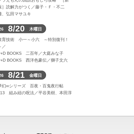
ドラえもんの国語おもしろ攻略 ［新
版］読解力がつく／藤子・Ｆ・不二
雄、弘田マサユキ
8/20
26
木曜日
教育技術 小一～小六 ～特別復刊！
～／
P+D BOOKS 二百年／大庭みな子
P+D BOOKS 西洋色豪伝／獅子文六
8/21
26
金曜日
夢幻∞シリーズ 百夜・百鬼夜行帖
113 組み紐の呪法／平谷美樹、本田淳