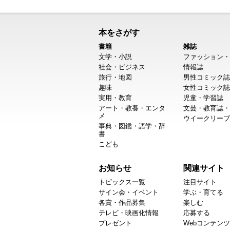
本をさがす
書籍
雑誌
文学・小説
ファッション・
社会・ビジネス
情報誌
旅行・地図
男性コミック誌
趣味
女性コミック誌
実用・教育
児童・学習誌
アート・教養・エンタ
文芸・教育誌・
メ
ウイークリーブ
事典・図鑑・語学・辞
書
こども
お知らせ
関連サイト
トピックス一覧
注目サイト
サイン会・イベント
学ぶ・育てる
各賞・作品募集
楽しむ
テレビ・映画化情報
応募する
プレゼント
Webコンテンツ