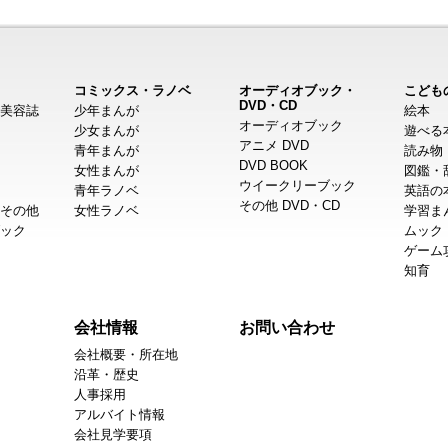
コミックス・ラノベ
オーディオブック・
こども
DVD・CD
美容誌
少年まんが
絵本
オーディオブック
少女まんが
遊べる
アニメ DVD
青年まんが
読み物
DVD BOOK
女性まんが
図鑑・
ウイークリーブック
青年ラノベ
英語の
その他 DVD・CD
その他
女性ラノベ
学習ま
ック
ムック
ゲーム
知育
会社情報
お問い合わせ
会社概要・所在地
沿革・歴史
人事採用
アルバイト情報
会社見学要項