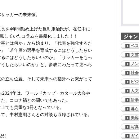
本サッカーの未来像。
員長を4年間勤め上げた反町康治氏が、在任中に
連載していたコラムを書籍化しました！！
仕事とは何か」から始まり、「代表を強化するた
ベス
か」「若年層の選手を育成するにはどうしたらい
文芸
するにはどうしたらいいのか」「サッカーをもっ
ノン
どうしたらいいのか」と、多岐にわたって述べら
社会
在の立ち位置、そして未来への指針へと繋がって
ビジ
人文
ら2024年は、ワールドカップ・カタール大会や
語学
また、コロナ禍との闘いでもあった。
ぐ上でも貴重な1冊となっている。
暮ら
して、中村憲剛さんとの対談も収録されている。
美容
写真
ガイ
作品）