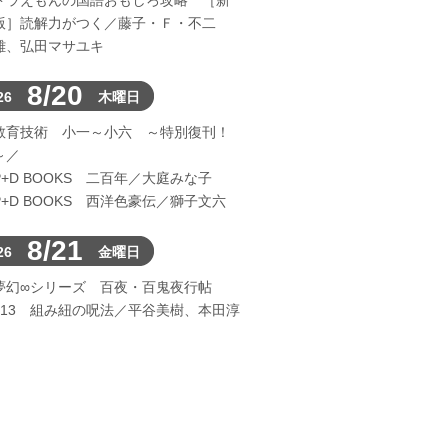
ドラえもんの国語おもしろ攻略 ［新
版］読解力がつく／藤子・Ｆ・不二
雄、弘田マサユキ
8/20
26
木曜日
教育技術 小一～小六 ～特別復刊！
～／
P+D BOOKS 二百年／大庭みな子
P+D BOOKS 西洋色豪伝／獅子文六
8/21
26
金曜日
夢幻∞シリーズ 百夜・百鬼夜行帖
113 組み紐の呪法／平谷美樹、本田淳