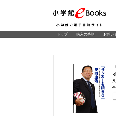
トップ
｜
購入の手順
｜
お問い
反
本