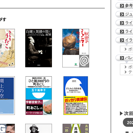
参考
ジ
ライ
ライ
イラ
ボ
パレ
ボ
テ
20