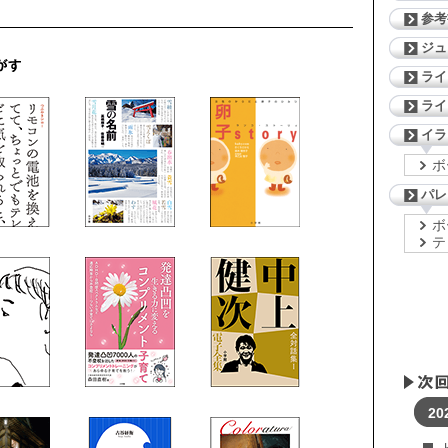
参考
ジ
ライ
ライ
イラ
ボ
パレ
ボ
テ
20