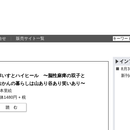
合せ
｜
販売サイト一覧
8月
車いすとハイヒール 〜脳性麻痺の双子と
新刊
おかんの暮らしは山あり谷あり笑いあり〜
本里絵
体1480円 + 税