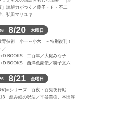
ドラえもんの国語おもしろ攻略 ［新
版］読解力がつく／藤子・Ｆ・不二
雄、弘田マサユキ
8/20
26
木曜日
教育技術 小一～小六 ～特別復刊！
～／
P+D BOOKS 二百年／大庭みな子
P+D BOOKS 西洋色豪伝／獅子文六
8/21
26
金曜日
夢幻∞シリーズ 百夜・百鬼夜行帖
113 組み紐の呪法／平谷美樹、本田淳