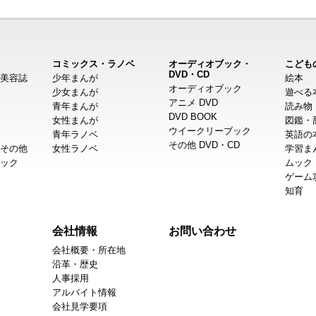
コミックス・ラノベ
オーディオブック・
こども
DVD・CD
美容誌
少年まんが
絵本
オーディオブック
少女まんが
遊べる
アニメ DVD
青年まんが
読み物
DVD BOOK
女性まんが
図鑑・
ウイークリーブック
青年ラノベ
英語の
その他 DVD・CD
その他
女性ラノベ
学習ま
ック
ムック
ゲーム
知育
会社情報
お問い合わせ
会社概要・所在地
沿革・歴史
人事採用
アルバイト情報
会社見学要項