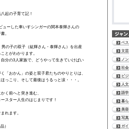
転八起の子育て記！
ーデビューした車いすシンガーの関本泰輝さんの
著書。
ベス
。男の子の双子（紘輝さん・泰輝さん）を出産
文芸
ることがわかります。
ノン
と自分の3人家族で、どうやって生きていけばい
社会
がく「おかん」の姿と双子君たちのやりとりは、
ビジ
にほっこり、そして最後はうるっと涙・・・。
人文
語学
にかく前へと突き進む、
コースター人生のはじまりです！
暮ら
美容
含まれます。
写真
ガイ
作品）