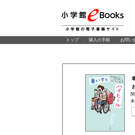
トップ
｜
購入の手順
｜
お問い
関
本