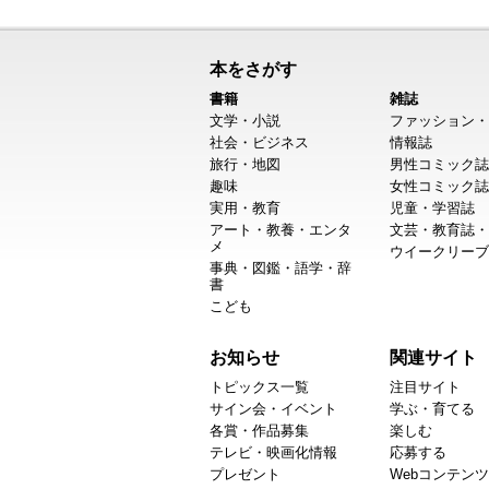
本をさがす
書籍
雑誌
文学・小説
ファッション・
社会・ビジネス
情報誌
旅行・地図
男性コミック誌
趣味
女性コミック誌
実用・教育
児童・学習誌
アート・教養・エンタ
文芸・教育誌・
メ
ウイークリーブ
事典・図鑑・語学・辞
書
こども
お知らせ
関連サイト
トピックス一覧
注目サイト
サイン会・イベント
学ぶ・育てる
各賞・作品募集
楽しむ
テレビ・映画化情報
応募する
プレゼント
Webコンテンツ