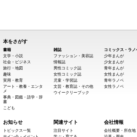
本をさがす
書籍
雑誌
コミックス・ラノ
文学・小説
ファッション・美容誌
少年まんが
社会・ビジネス
情報誌
少女まんが
旅行・地図
男性コミック誌
青年まんが
趣味
女性コミック誌
女性まんが
実用・教育
児童・学習誌
青年ラノベ
アート・教養・エンタ
文芸・教育誌・その他
女性ラノベ
メ
ウイークリーブック
事典・図鑑・語学・辞
書
こども
お知らせ
関連サイト
会社情報
トピックス一覧
注目サイト
会社概要・所在地
サイン会・イベント
学ぶ・育てる
沿革・歴史