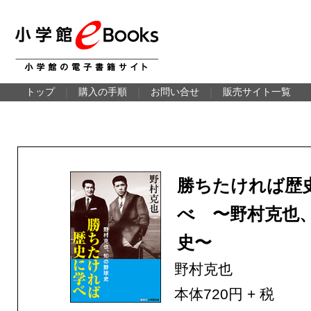
トップ
｜
購入の手順
｜
お問い合せ
｜
販売サイト一覧
勝ちたければ歴
べ 〜野村克也
史〜
野村克也
本体720円 + 税