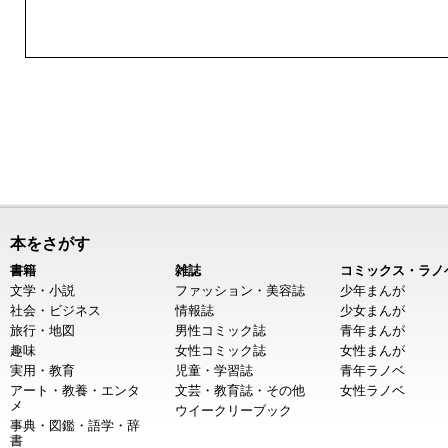
本をさがす
書籍
雑誌
コミックス・ラノ
文学・小説
ファッション・美容誌
少年まんが
社会・ビジネス
情報誌
少女まんが
旅行・地図
男性コミック誌
青年まんが
趣味
女性コミック誌
女性まんが
実用・教育
児童・学習誌
青年ラノベ
アート・教養・エンタ
文芸・教育誌・その他
女性ラノベ
メ
ウイークリーブック
事典・図鑑・語学・辞
書