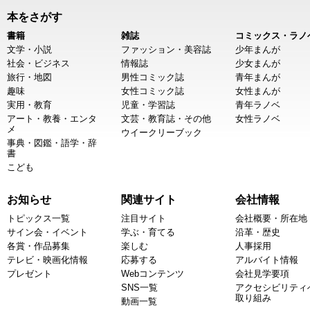
本をさがす
書籍
雑誌
コミックス・ラノ
文学・小説
ファッション・美容誌
少年まんが
社会・ビジネス
情報誌
少女まんが
旅行・地図
男性コミック誌
青年まんが
趣味
女性コミック誌
女性まんが
実用・教育
児童・学習誌
青年ラノベ
アート・教養・エンタ
文芸・教育誌・その他
女性ラノベ
メ
ウイークリーブック
事典・図鑑・語学・辞
書
こども
お知らせ
関連サイト
会社情報
トピックス一覧
注目サイト
会社概要・所在地
サイン会・イベント
学ぶ・育てる
沿革・歴史
各賞・作品募集
楽しむ
人事採用
テレビ・映画化情報
応募する
アルバイト情報
プレゼント
Webコンテンツ
会社見学要項
SNS一覧
アクセシビリティ
取り組み
動画一覧