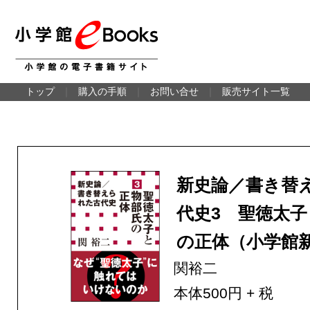
トップ
｜
購入の手順
｜
お問い合せ
｜
販売サイト一覧
新史論／書き替
代史3 聖徳太
の正体（小学館
関裕二
本体500円 + 税