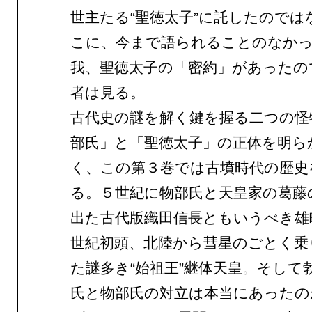
世主たる“聖徳太子”に託したのでは
こに、今まで語られることのなかっ
我、聖徳太子の「密約」があったの
者は見る。
古代史の謎を解く鍵を握る二つの怪
部氏」と「聖徳太子」の正体を明ら
く、この第３巻では古墳時代の歴史
る。５世紀に物部氏と天皇家の葛藤
出た古代版織田信長ともいうべき雄
世紀初頭、北陸から彗星のごとく乗
た謎多き“始祖王”継体天皇。そして
氏と物部氏の対立は本当にあったの