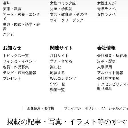
趣味
女性コミック誌
女性まんが
実用・教育
児童・学習誌
青年ラノベ
アート・教養・エンタ
文芸・教育誌・その他
女性ラノベ
メ
ウイークリーブック
事典・図鑑・語学・辞
書
こども
お知らせ
関連サイト
会社情報
トピックス一覧
注目サイト
会社概要・所在地
サイン会・イベント
学ぶ・育てる
沿革・歴史
各賞・作品募集
楽しむ
人事採用
テレビ・映画化情報
応募する
アルバイト情報
プレゼント
Webコンテンツ
会社見学要項
SNS一覧
アクセシビリティ
取り組み
動画一覧
画像使用・著作権
プライバシーポリシー・ソーシャルメデ
掲載の記事・写真・イラスト等のすべ