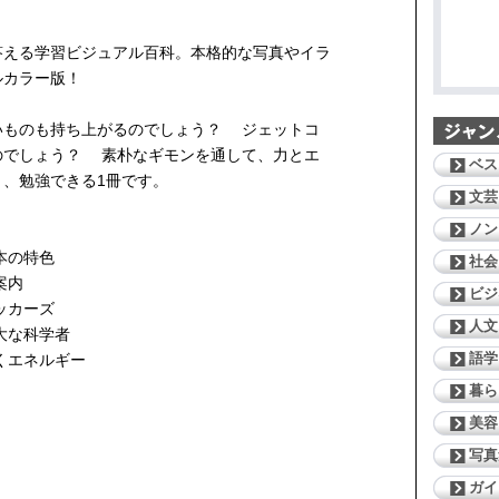
答える学習ビジュアル百科。本格的な写真やイラ
ルカラー版！
いものも持ち上がるのでしょう？ ジェットコ
のでしょう？ 素朴なギモンを通して、力とエ
ベス
、勉強できる1冊です。
文芸
ノン
本の特色
社会
案内
ビジ
ッカーズ
人文
大な科学者
語学
くエネルギー
暮ら
美容
写真
ガイ