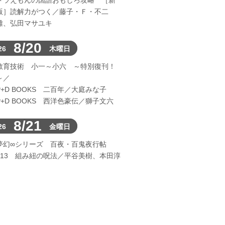
ドラえもんの国語おもしろ攻略 ［新
版］読解力がつく／藤子・Ｆ・不二
雄、弘田マサユキ
8/20
26
木曜日
教育技術 小一～小六 ～特別復刊！
～／
P+D BOOKS 二百年／大庭みな子
P+D BOOKS 西洋色豪伝／獅子文六
8/21
26
金曜日
夢幻∞シリーズ 百夜・百鬼夜行帖
113 組み紐の呪法／平谷美樹、本田淳