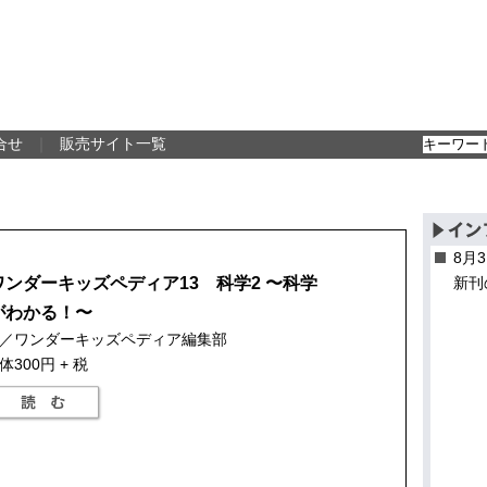
合せ
｜
販売サイト一覧
8月
ワンダーキッズペディア13 科学2 〜科学
新刊
がわかる！〜
／ワンダーキッズペディア編集部
体300円 + 税