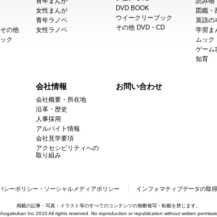
青年まんが
読み物
DVD BOOK
女性まんが
図鑑・
ウイークリーブック
青年ラノベ
英語の
その他 DVD・CD
その他
女性ラノベ
学習ま
ック
ムック
ゲーム
知育
会社情報
お問い合わせ
会社概要・所在地
沿革・歴史
人事採用
アルバイト情報
会社見学要項
アクセシビリティへの
取り組み
バシーポリシー・ソーシャルメディアポリシー
インフォマティブデータの取
掲載の記事・写真・イラスト等のすべてのコンテンツの無断複写・転載を禁じます。
hogakukan Inc.2010 All rights reserved. No reproduction or republication without written permissi