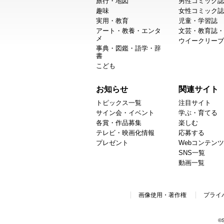
旅行・地図
男性コミック誌
趣味
女性コミック誌
実用・教育
児童・学習誌
アート・教養・エンタ
文芸・教育誌・
メ
ウイークリーブ
事典・図鑑・語学・辞
書
こども
お知らせ
関連サイト
トピックス一覧
注目サイト
サイン会・イベント
学ぶ・育てる
各賞・作品募集
楽しむ
テレビ・映画化情報
応募する
プレゼント
Webコンテンツ
SNS一覧
動画一覧
画像使用・著作権
プライ
©S