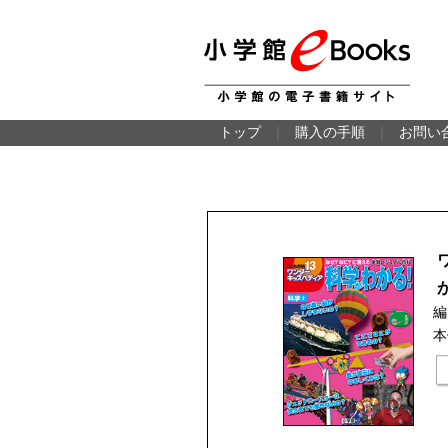
トップ
｜
購入の手順
｜
お問い
編
本