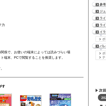
参考
ジ
ライ
す力
ライ
イラ
ボ
パレ
の関係で、お使いの端末によっては読みづらい場
ボ
テ
ト端末、PCで閲覧することを推奨します。
す。
20