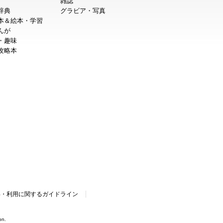
雑誌
辞典
グラビア・写真
本＆絵本・学習
んが
・趣味
攻略本
得・利用に関するガイドライン
on.