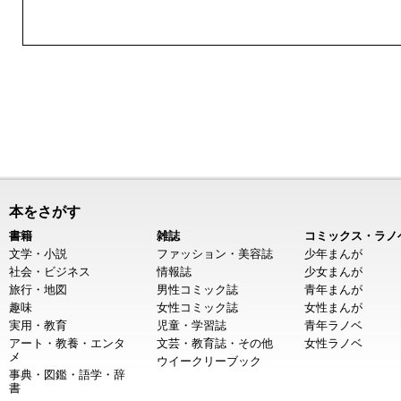
本をさがす
書籍
雑誌
コミックス・ラノ
文学・小説
ファッション・美容誌
少年まんが
社会・ビジネス
情報誌
少女まんが
旅行・地図
男性コミック誌
青年まんが
趣味
女性コミック誌
女性まんが
実用・教育
児童・学習誌
青年ラノベ
アート・教養・エンタ
文芸・教育誌・その他
女性ラノベ
メ
ウイークリーブック
事典・図鑑・語学・辞
書