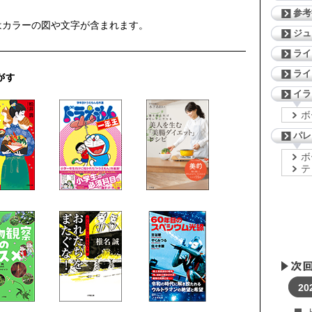
参考
はカラーの図や文字が含まれます。
ジ
ライ
ライ
イラ
ボ
パレ
ボ
テ
20