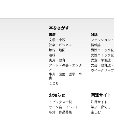
本をさがす
書籍
雑誌
文学・小説
ファッション・
社会・ビジネス
情報誌
旅行・地図
男性コミック誌
趣味
女性コミック誌
実用・教育
児童・学習誌
アート・教養・エンタ
文芸・教育誌・
メ
ウイークリーブ
事典・図鑑・語学・辞
書
こども
お知らせ
関連サイト
トピックス一覧
注目サイト
サイン会・イベント
学ぶ・育てる
各賞・作品募集
楽しむ