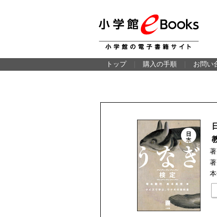
トップ
｜
購入の手順
｜
お問い
著
著
本