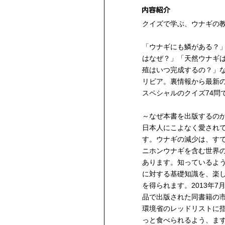
クイズで学ぶ、ウナギの
「ウナギにも鱗がある？
はなぜ？」「天然ウナギ
殖はいつ完成するの？」
リビア。裏情報から最新
スペシャルのクイズ74問
～なぜ本書を出版するの
日本人にこよなく愛され
す。ウナギの減少は、すで
ニホンウナギを含む世界の
あります。知っているよ
に対する基礎知識を、楽
を得られます。2013年
品で出版された同書籍の
環境省のレッドリストに
っと食べられるよう、ま