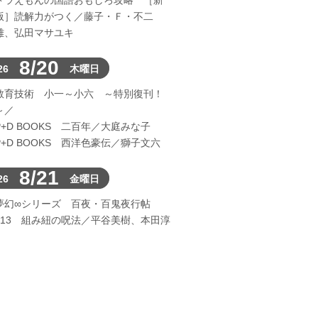
ドラえもんの国語おもしろ攻略 ［新
版］読解力がつく／藤子・Ｆ・不二
雄、弘田マサユキ
8/20
26
木曜日
教育技術 小一～小六 ～特別復刊！
～／
P+D BOOKS 二百年／大庭みな子
P+D BOOKS 西洋色豪伝／獅子文六
8/21
26
金曜日
夢幻∞シリーズ 百夜・百鬼夜行帖
113 組み紐の呪法／平谷美樹、本田淳