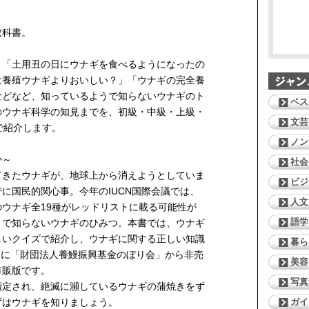
教科書。
」「土用丑の日にウナギを食べるようになったの
は養殖ウナギよりおいしい？」「ウナギの完全養
などなど、知っているようで知らないウナギのト
ベス
のウナギ科学の知見までを、初級・中級・上級・
文芸
で紹介します。
ノン
か～
社会
てきたウナギが、地球上から消えようとしていま
ビジ
に国民的関心事。今年のIUCN国際会議では、
人文
ウナギ全19種がレッドリストに載る可能性が
語学
うで知らないウナギのひみつ。本書では、ウナギ
しいクイズで紹介し、ウナギに関する正しい知識
暮ら
7月に「財団法人養鰻振興基金のぼり会」から非売
美容
市販版です。
写真
指定され、絶滅に瀕しているウナギの蒲焼きをず
ガイ
ずはウナギを知りましょう。