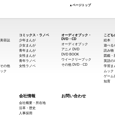
▲ページトップ
コミックス・ラノベ
オーディオブック・
こども
DVD・CD
美容誌
少年まんが
絵本
オーディオブック
少女まんが
遊べる
アニメ DVD
青年まんが
読み物
DVD BOOK
女性まんが
図鑑・
ウイークリーブック
青年ラノベ
英語の
その他 DVD・CD
その他
女性ラノベ
学習ま
ック
ムック
ゲーム
知育
会社情報
お問い合わせ
会社概要・所在地
沿革・歴史
人事採用