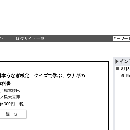
合せ
｜
販売サイト一覧
8月
日本うなぎ検定 クイズで学ぶ、ウナギの
新刊
教科書
／塚本勝巳
／黒木真理
体900円 + 税