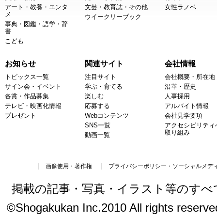
アート・教養・エンタ
文芸・教育誌・その他
女性ラノベ
メ
ウイークリーブック
事典・図鑑・語学・辞
書
こども
お知らせ
関連サイト
会社情報
トピックス一覧
注目サイト
会社概要・所在地
サイン会・イベント
学ぶ・育てる
沿革・歴史
各賞・作品募集
楽しむ
人事採用
テレビ・映画化情報
応募する
アルバイト情報
プレゼント
Webコンテンツ
会社見学要項
SNS一覧
アクセシビリティ
取り組み
動画一覧
画像使用・著作権
プライバシーポリシー・ソーシャルメデ
掲載の記事・写真・イラスト等のすべ
©Shogakukan Inc.2010 All rights reserved.