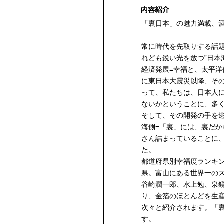
「裏日本」の魅力満載、
常に時代を先取りする話題
れども鋭い光を放つ”日本
経済発展=幸福と、太平
に東日本大震災以降、そ
って、私たちは、日本人
ないかということに、多
そして、その開発の手を
海側=「裏」には、裏だか
さん詰まっていることに
た。
都道府県別幸福度ランキ
県。富山にある世界一の
谷崎潤一郎、水上勉、泉
り、金箔のほとんどを生産
次々と紹介されます。「
す。