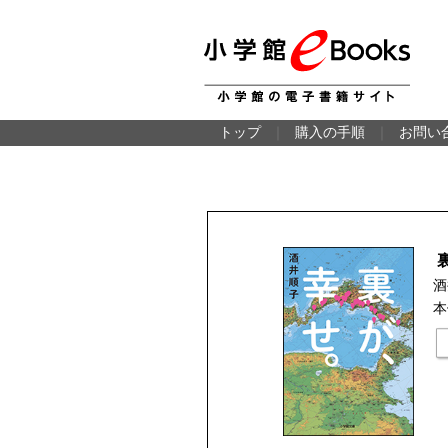
トップ
｜
購入の手順
｜
お問い
酒
本