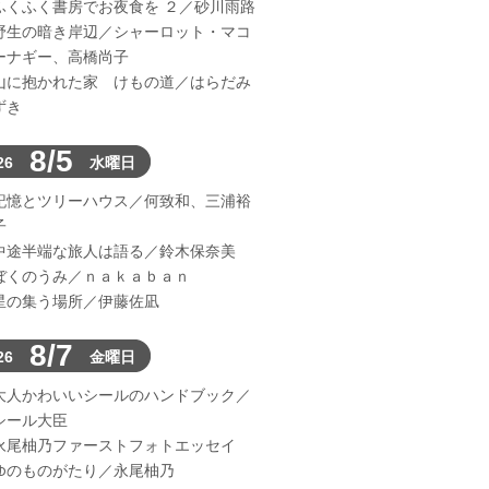
ふくふく書房でお夜食を ２／砂川雨路
野生の暗き岸辺／シャーロット・マコ
ーナギー、高橋尚子
山に抱かれた家 けもの道／はらだみ
ずき
8/5
26
水曜日
記憶とツリーハウス／何致和、三浦裕
子
中途半端な旅人は語る／鈴木保奈美
ぼくのうみ／ｎａｋａｂａｎ
星の集う場所／伊藤佐凪
8/7
26
金曜日
大人かわいいシールのハンドブック／
シール大臣
永尾柚乃ファーストフォトエッセイ
ゆのものがたり／永尾柚乃