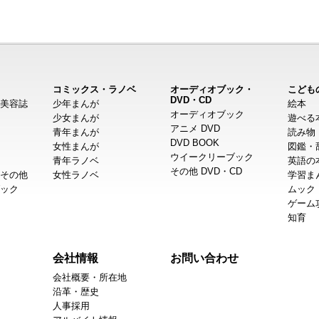
コミックス・ラノベ
オーディオブック・
こども
DVD・CD
美容誌
少年まんが
絵本
オーディオブック
少女まんが
遊べる
アニメ DVD
青年まんが
読み物
DVD BOOK
女性まんが
図鑑・
ウイークリーブック
青年ラノベ
英語の
その他 DVD・CD
その他
女性ラノベ
学習ま
ック
ムック
ゲーム
知育
会社情報
お問い合わせ
会社概要・所在地
沿革・歴史
人事採用