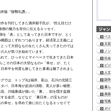
酒井版『陰翳礼讚』。
作を刊行してきた酒井順子氏が、“控え目だけ
海側の魅力を存分に伝えるエッセイ。
洋側を「表」として走ってきた日本ですが、とく
ベス
の構図はくずれつつあります。経済至上主義によ
文芸
にとって大切なものをたくさん失ってきたのでは
ノン
くの人が気づき始めています。
逃れて、ひっそりとマイペースで生きてきた日本
社会
らこその日本の大切なもの=「幸せ」が、たく
ビジ
、日本中を何度も旅してきた著者は魅了されまし
人文
語学
ングでは、トップ3は福井、富山、石川の北陸三
スタバ、日本海が必須の演歌、美人が多い秘密、
暮ら
鏡花、川端康成が描いた「裏」、顔を隠す盆踊
美容
する金沢…などなど 「裏日本」の宝ものが
写真
裏の幸せ」を求めて旅に出たくなるエッセイで
ガイ