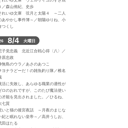
それいゆ文庫 ヴェルサイユのすき焼
き／森山侑紀、史歩
それいゆ文庫 弦月と太陽４ ～二人
のあやかし事件簿～／朝陽ゆりね、小
倉つくし
8/4
26
火曜日
尼子党忠義 北近江合戦心得〈八〉／
井原忠政
神無島のウラ／あさのあつこ
サヨナラどーだ！の雑魚釣り隊／椎名
誠
就活に失敗し、あらゆる職業の適性が
ゼロのおれですが、このたび魔法使い
の才能を見出されました。／ひるね、
六七質
呪いと猫の後宮夜話 ～月夜のまじな
い妃と眠れない皇帝～／高井うしお、
武田ほたる