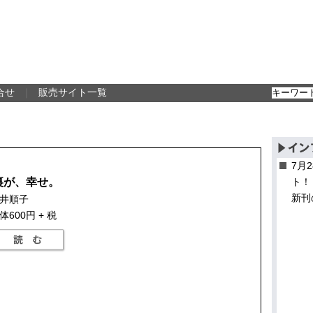
合せ
｜
販売サイト一覧
7月
裏が、幸せ。
ト！
新刊
井順子
体600円 + 税