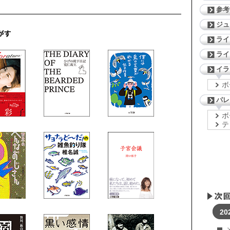
参考
ジ
ライ
ライ
イラ
ボ
パレ
ボ
テ
20