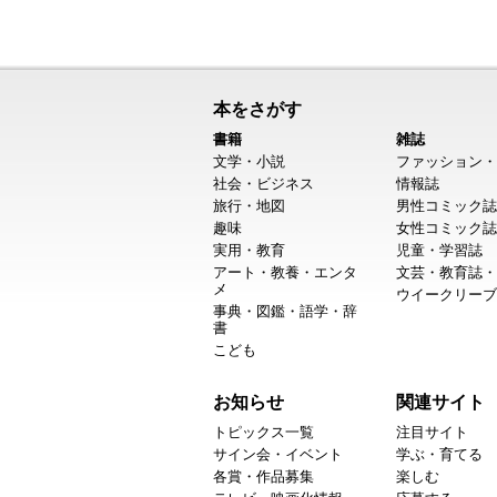
本をさがす
書籍
雑誌
文学・小説
ファッション・
社会・ビジネス
情報誌
旅行・地図
男性コミック誌
趣味
女性コミック誌
実用・教育
児童・学習誌
アート・教養・エンタ
文芸・教育誌・
メ
ウイークリーブ
事典・図鑑・語学・辞
書
こども
お知らせ
関連サイト
トピックス一覧
注目サイト
サイン会・イベント
学ぶ・育てる
各賞・作品募集
楽しむ