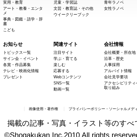
実用・教育
児童・学習誌
青年ラノベ
アート・教養・エンタ
文芸・教育誌・その他
女性ラノベ
メ
ウイークリーブック
事典・図鑑・語学・辞
書
こども
お知らせ
関連サイト
会社情報
トピックス一覧
注目サイト
会社概要・所在地
サイン会・イベント
学ぶ・育てる
沿革・歴史
各賞・作品募集
楽しむ
人事採用
テレビ・映画化情報
応募する
アルバイト情報
プレゼント
Webコンテンツ
会社見学要項
SNS一覧
アクセシビリティ
取り組み
動画一覧
画像使用・著作権
プライバシーポリシー・ソーシャルメデ
掲載の記事・写真・イラスト等のすべ
©Shogakukan Inc.2010 All rights reserved.