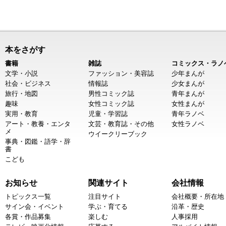
本をさがす
書籍
雑誌
コミックス・ラノ
文学・小説
ファッション・美容誌
少年まんが
社会・ビジネス
情報誌
少女まんが
旅行・地図
男性コミック誌
青年まんが
趣味
女性コミック誌
女性まんが
実用・教育
児童・学習誌
青年ラノベ
アート・教養・エンタ
文芸・教育誌・その他
女性ラノベ
メ
ウイークリーブック
事典・図鑑・語学・辞
書
こども
お知らせ
関連サイト
会社情報
トピックス一覧
注目サイト
会社概要・所在地
サイン会・イベント
学ぶ・育てる
沿革・歴史
各賞・作品募集
楽しむ
人事採用