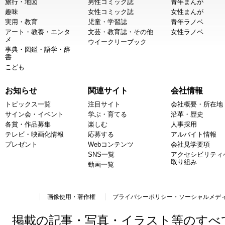
旅行・地図
男性コミック誌
青年まんが
趣味
女性コミック誌
女性まんが
実用・教育
児童・学習誌
青年ラノベ
アート・教養・エンタ
文芸・教育誌・その他
女性ラノベ
メ
ウイークリーブック
事典・図鑑・語学・辞
書
こども
お知らせ
関連サイト
会社情報
トピックス一覧
注目サイト
会社概要・所在地
サイン会・イベント
学ぶ・育てる
沿革・歴史
各賞・作品募集
楽しむ
人事採用
テレビ・映画化情報
応募する
アルバイト情報
プレゼント
Webコンテンツ
会社見学要項
SNS一覧
アクセシビリティ
取り組み
動画一覧
画像使用・著作権
プライバシーポリシー・ソーシャルメデ
掲載の記事・写真・イラスト等のすべ