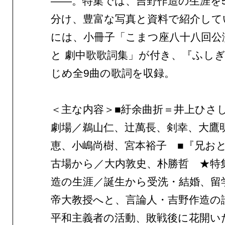
——。特集では、吉野作造の生涯を
分け、豊富な写真と資料で紹介して
には、小冊子「こまつ座八十八回公
と 劇中歌歌詞集」が付き、『ふし
じめ全9曲の歌詞を収録。
＜主な内容＞■紆余曲折＝井上ひさ
劇場／鵜山仁、辻萬長、剣幸、大鷹
恵、小嶋尚樹、宮本裕子 ■『兄お
古場から／大内敦史、朴勝哲 ★特
造の生涯／誕生から受洗・結婚、留
帝大教授へと、言論人・吉野作造の
平和主義者の活動、敗戦後に花開い