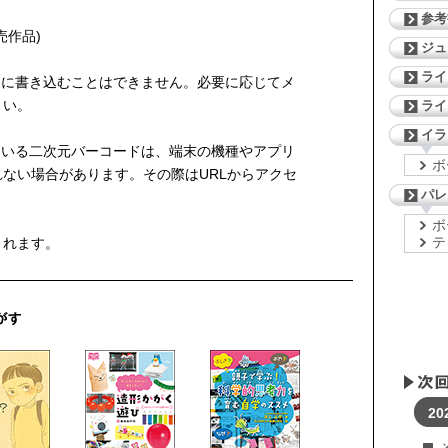
参考
売作品)
ジ
ライ
中に書き込むことはできません。必要に応じてメ
さい。
ライ
イラ
ている二次元バーコードは、端末の機種やアプリ
ボ
ない場合があります。その際はURLからアクセ
パレ
ボ
テ
まれます。
20