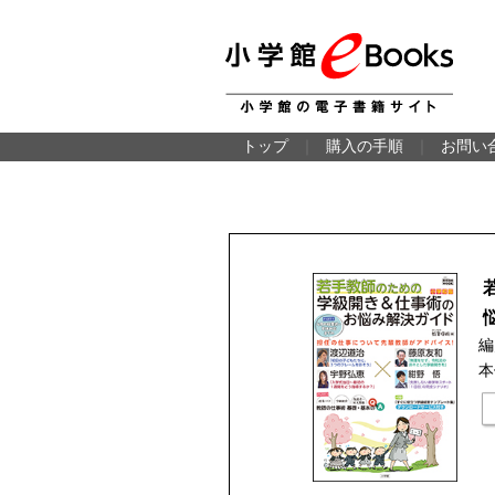
トップ
｜
購入の手順
｜
お問い
編
本