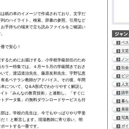
籍は紙の本のイメージで作成されており、文字だ
字列のハイライト、検索、辞書の参照、引用など
。お手持ちの端末で立ち読みファイルをご確認い
す。
ベス
一冊で安心！
文芸
ノン
援するためにお届けする、小学校学級担任のため
頭カラー特集では、４月〜５月の学級開きでおさ
社会
ついて、渡辺道治先生、藤原友和先生、宇野弘恵
ビジ
、有名ベテラン教師がアドバイス。その後、年間
人文
基本について、Q＆A形式でわかりやすく解説し
語学
サイト「みんなの教育技術」と連動し、「すぐに
ートデータ集」の無料ダウンロードサービスも付
暮ら
美容
集部は、学校の先生は、今でもやっぱりやり甲斐
写真
だ！ と断言します。現場教師に寄り添い、明
ガイ
サポートする一冊です。