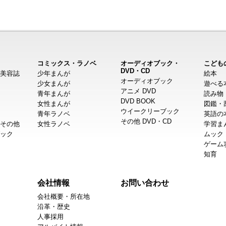
コミックス・ラノベ
オーディオブック・
こども
DVD・CD
美容誌
少年まんが
絵本
オーディオブック
少女まんが
遊べる
アニメ DVD
青年まんが
読み物
DVD BOOK
女性まんが
図鑑・
ウイークリーブック
青年ラノベ
英語の
その他 DVD・CD
その他
女性ラノベ
学習ま
ック
ムック
ゲーム
知育
会社情報
お問い合わせ
会社概要・所在地
沿革・歴史
人事採用