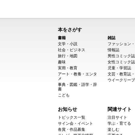
本をさがす
書籍
雑誌
文学・小説
ファッション・
社会・ビジネス
情報誌
旅行・地図
男性コミック誌
趣味
女性コミック誌
実用・教育
児童・学習誌
アート・教養・エンタ
文芸・教育誌・
メ
ウイークリーブ
事典・図鑑・語学・辞
書
こども
お知らせ
関連サイト
トピックス一覧
注目サイト
サイン会・イベント
学ぶ・育てる
各賞・作品募集
楽しむ