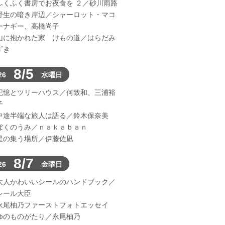
ふくふく書房でお夜食を ２／砂川雨路
野生の暗き岸辺／シャーロット・マコ
ーナギー、高橋尚子
山に抱かれた家 けもの道／はらだみ
ずき
8/5
26
水曜日
記憶とツリーハウス／何致和、三浦裕
子
中途半端な旅人は語る／鈴木保奈美
ぼくのうみ／ｎａｋａｂａｎ
星の集う場所／伊藤佐凪
8/7
26
金曜日
大人かわいいシールのハンドブック／
シール大臣
永尾柚乃ファーストフォトエッセイ
ゆのものがたり／永尾柚乃