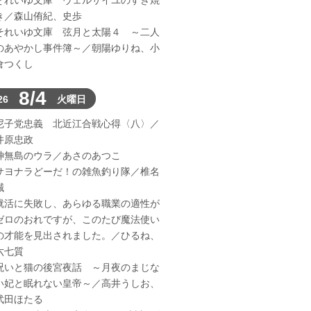
それいゆ文庫 ヴェルサイユのすき焼
き／森山侑紀、史歩
それいゆ文庫 弦月と太陽４ ～二人
のあやかし事件簿～／朝陽ゆりね、小
倉つくし
8/4
26
火曜日
尼子党忠義 北近江合戦心得〈八〉／
井原忠政
神無島のウラ／あさのあつこ
サヨナラどーだ！の雑魚釣り隊／椎名
誠
就活に失敗し、あらゆる職業の適性が
ゼロのおれですが、このたび魔法使い
の才能を見出されました。／ひるね、
六七質
呪いと猫の後宮夜話 ～月夜のまじな
い妃と眠れない皇帝～／高井うしお、
武田ほたる