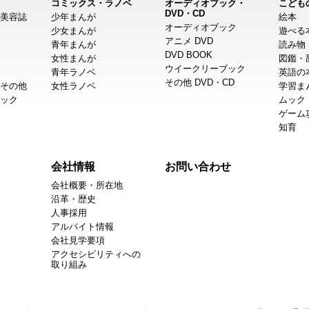
コミックス・ラノベ
オーディオブック・
こども
DVD・CD
美容誌
少年まんが
絵本
オーディオブック
少女まんが
遊べる
アニメ DVD
青年まんが
読み物
DVD BOOK
女性まんが
図鑑・
ウイークリーブック
青年ラノベ
英語の
その他 DVD・CD
その他
女性ラノベ
学習ま
ック
ムック
ゲーム
知育
会社情報
お問い合わせ
会社概要・所在地
沿革・歴史
人事採用
アルバイト情報
会社見学要項
アクセシビリティへの
取り組み