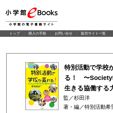
トップ
｜
購入の手順
｜
お問い合せ
｜
販売サイト一覧
特別活動で学校
る！ 〜Societ
生きる協働する
監／杉田洋
著・編／特別活動希