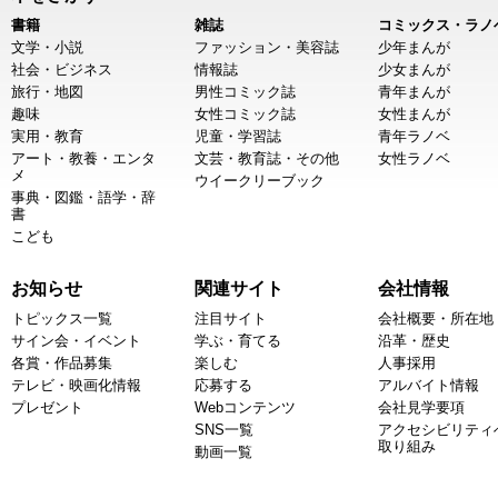
書籍
雑誌
コミックス・ラノ
文学・小説
ファッション・美容誌
少年まんが
社会・ビジネス
情報誌
少女まんが
旅行・地図
男性コミック誌
青年まんが
趣味
女性コミック誌
女性まんが
実用・教育
児童・学習誌
青年ラノベ
アート・教養・エンタ
文芸・教育誌・その他
女性ラノベ
メ
ウイークリーブック
事典・図鑑・語学・辞
書
こども
お知らせ
関連サイト
会社情報
トピックス一覧
注目サイト
会社概要・所在地
サイン会・イベント
学ぶ・育てる
沿革・歴史
各賞・作品募集
楽しむ
人事採用
テレビ・映画化情報
応募する
アルバイト情報
プレゼント
Webコンテンツ
会社見学要項
SNS一覧
アクセシビリティ
取り組み
動画一覧