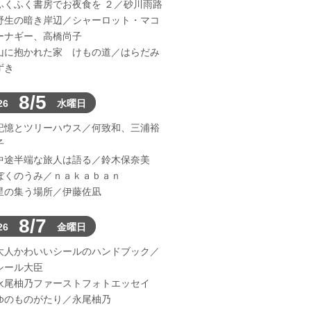
ふくふく書房でお夜食を ２／砂川雨路
野生の暗き岸辺／シャーロット・マコ
ーナギー、高橋尚子
山に抱かれた家 けもの道／はらだみ
ずき
8/5
26
水曜日
記憶とツリーハウス／何致和、三浦裕
子
中途半端な旅人は語る／鈴木保奈美
ぼくのうみ／ｎａｋａｂａｎ
星の集う場所／伊藤佐凪
8/7
26
金曜日
大人かわいいシールのハンドブック／
シール大臣
永尾柚乃ファーストフォトエッセイ
ゆのものがたり／永尾柚乃