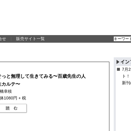
合せ
｜
販売サイト一覧
7月
そっと無理して生きてみる〜百歳先生の人
ト！
新刊
生カルテ〜
橋幸枝
体1080円 + 税