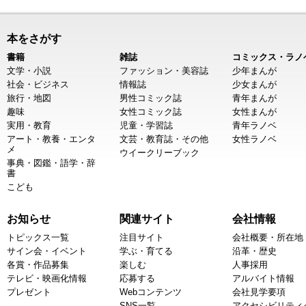
本をさがす
書籍
雑誌
コミックス・ラノ
文学・小説
ファッション・美容誌
少年まんが
社会・ビジネス
情報誌
少女まんが
旅行・地図
男性コミック誌
青年まんが
趣味
女性コミック誌
女性まんが
実用・教育
児童・学習誌
青年ラノベ
アート・教養・エンタ
文芸・教育誌・その他
女性ラノベ
メ
ウイークリーブック
事典・図鑑・語学・辞
書
こども
お知らせ
関連サイト
会社情報
トピックス一覧
注目サイト
会社概要・所在地
サイン会・イベント
学ぶ・育てる
沿革・歴史
各賞・作品募集
楽しむ
人事採用
テレビ・映画化情報
応募する
アルバイト情報
プレゼント
Webコンテンツ
会社見学要項
SNS一覧
アクセシビリティ