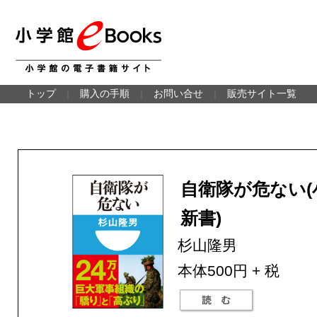
トップ
｜
購入の手順
｜
お問い合せ
｜
販売サイト一覧
自衛隊が危ない(
新書)
杉山隆男
本体500円 + 税